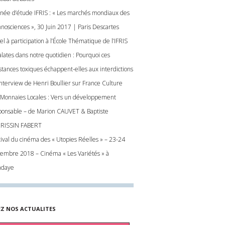
rnée d’étude IFRIS : « Les marchés mondiaux des
hnosciences », 30 Juin 2017 | Paris Descartes
l à participation à l’École Thématique de l’IFRIS
alates dans notre quotidien : Pourquoi ces
stances toxiques échappent-elles aux interdictions
 Interview de Henri Boullier sur France Culture
 Monnaies Locales : Vers un développement
ponsable – de Marion CAUVET & Baptiste
RISSIN FABERT
tival du cinéma des « Utopies Réelles » – 23-24
embre 2018 – Cinéma « Les Variétés » à
daye
EZ NOS ACTUALITES