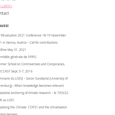
ualités
ntact
aussi
 REvaluation 2021 Conference 18-19 November
 in Vienna, Austria – Call for contributions
dline May 31, 2021
emblée générale de l’IFRIS
mer School on Controversies and Conspiracies,
CCAST Sept. 5-7, 2016
minaire du LISIS] – Goran Sundqvist (University of
henburg) : When knowledge becomes relevant:
societal anchoring of climate research – le 7/03/22
4h au LISIS
balising the Climate: COP21 and the climatisation
lobal debates