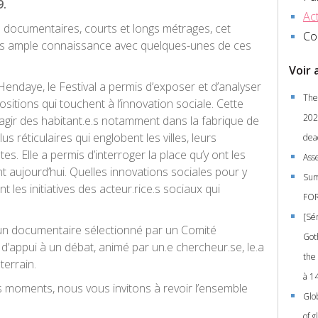
19.
Act
 documentaires, courts et longs métrages, cet
Co
us ample connaissance avec quelques-unes de ces
Voir 
’Hendaye, le Festival a permis d’exposer et d’analyser
The
itions qui touchent à l’innovation sociale. Cette
2021
d’agir des habitant.e.s notamment dans la fabrique de
us réticulaires qui englobent les villes, leurs
dea
s. Elle a permis d’interroger la place qu’y ont les
Ass
ent aujourd’hui. Quelles innovations sociales pour y
Sum
 les initiatives des acteur.rice.s sociaux qui
FOR
[Sé
 un documentaire sélectionné par un Comité
Got
si d’appui à un débat, animé par un.e chercheur.se, le.a
the 
terrain.
à 1
s moments, nous vous invitons à revoir l’ensemble
Glo
of g