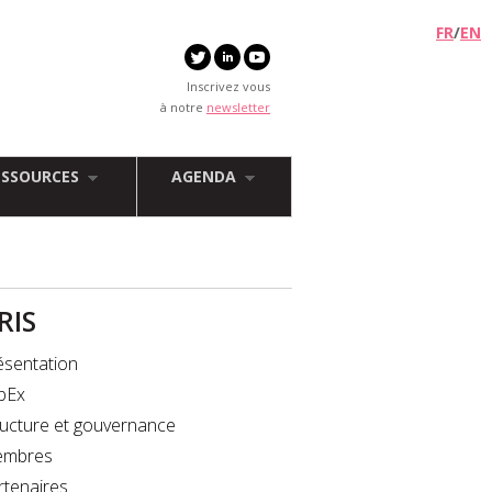
FR
/
EN
Inscrivez vous
à notre
newsletter
ESSOURCES
AGENDA
FRIS
ésentation
bEx
ructure et gouvernance
mbres
rtenaires