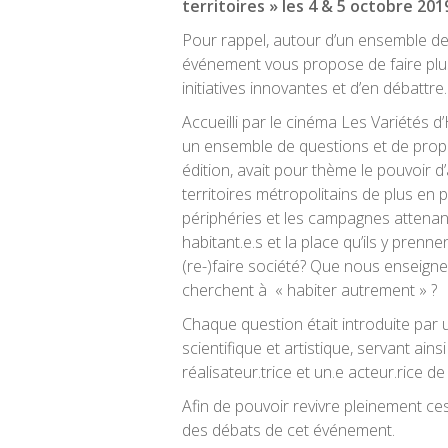
territoires » les 4 & 5 octobre 20
Pour rappel, autour d’un ensemble de
événement vous propose de faire pl
initiatives innovantes et d’en débattre.
Accueilli par le cinéma Les Variétés d
un ensemble de questions et de propos
édition, avait pour thème le pouvoir 
territoires métropolitains de plus en pl
périphéries et les campagnes attenante
habitant.e.s et la place qu’ils y prenn
(re-)faire société? Que nous enseignent
cherchent à « habiter autrement » ?
Chaque question était introduite par
scientifique et artistique, servant ain
réalisateur.trice et un.e acteur.rice de 
Afin de pouvoir revivre pleinement ce
des débats de cet événement.