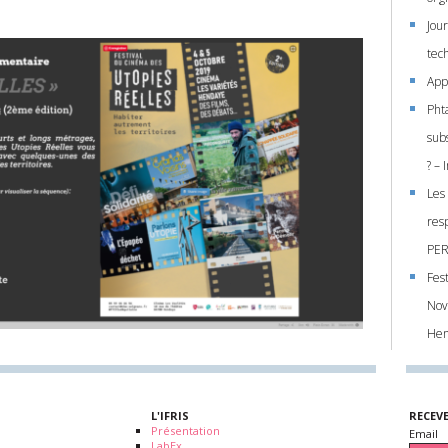
Jou
tec
Appe
Pht
sub
? –
Les
res
PER
Fes
Nov
Hen
L'IFRIS
RECEV
Présentation
Email
LabEx