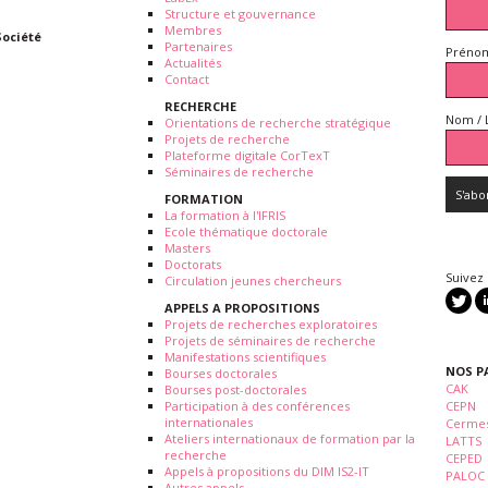
Structure et gouvernance
Membres
Société
Partenaires
Prénom
Actualités
Contact
RECHERCHE
Nom / 
Orientations de recherche stratégique
Projets de recherche
Plateforme digitale CorTexT
Séminaires de recherche
FORMATION
La formation à l'IFRIS
Ecole thématique doctorale
Masters
Doctorats
Suivez
Circulation jeunes chercheurs
APPELS A PROPOSITIONS
Projets de recherches exploratoires
Projets de séminaires de recherche
Manifestations scientifiques
NOS P
Bourses doctorales
CAK
Bourses post-doctorales
Participation à des conférences
CEPN
internationales
Cermes
Ateliers internationaux de formation par la
LATTS
recherche
CEPED
Appels à propositions du DIM IS2-IT
PALOC
Autres appels