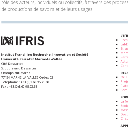
rôle des acteurs, individuels ou collectifs, à travers des proce
de productions de savoirs et de leurs usages.
L'IF
Prés
LabE
Stru
Mem
Institut Francilien Recherche, Innovation et Société
Part
Université Paris-Est Marne-la-Vallée
Actua
Cité Descartes
Cont
5, boulevard Descartes
REC
Champs-sur-Marne
Orie
77454 MARNE-LA-VALLÉE Cedex 02
Proj
Téléphone : +33.(0)1.60.95.71.68
Plat
Fax : +33.(0)1.60.95.72.38
Sémi
FOR
La fo
Ecol
Mast
Doct
Circ
APP