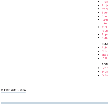
Proj
Proj
Mani
Bour
Bour
Part
inte
Atel
rech
Appe
Autr
RES
Publ
Note
Sites
L'IF
AGE
Les 
Evé
Evén
© IFRIS 2012 > 2026