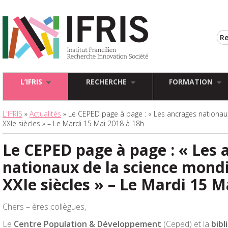
L’IFRIS
RECHERCHE
FORMATION
L'IFRIS
»
Actualités
» Le CEPED page à page : « Les ancrages nationaux
XXIe siècles » – Le Mardi 15 Mai 2018 à 18h
Le CEPED page à page : « Les 
nationaux de la science mondi
XXIe siècles » – Le Mardi 15 M
Chers – ères collègues,
Le
Centre Population & Développement
(Ceped) et la
bib