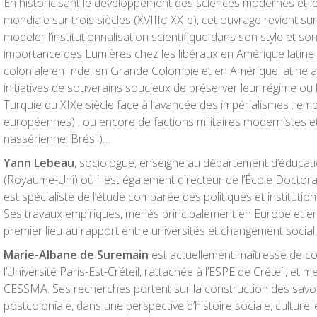
En historicisant le développement des sciences modernes et le
mondiale sur trois siècles (XVIIIe-XXIe), cet ouvrage revient su
modeler l’institutionnalisation scientifique dans son style et son
importance des Lumières chez les libéraux en Amérique latine ;
coloniale en Inde, en Grande Colombie et en Amérique latine au
initiatives de souverains soucieux de préserver leur régime ou l
Turquie du XIXe siècle face à l’avancée des impérialismes ; e
européennes) ; ou encore de factions militaires modernistes et
nassérienne, Brésil)…
Yann Lebeau
, sociologue, enseigne au département d’éducatio
(Royaume-Uni) où il est également directeur de l’École Doctoral
est spécialiste de l’étude comparée des politiques et instituti
Ses travaux empiriques, menés principalement en Europe et en 
premier lieu au rapport entre universités et changement social.
Marie-Albane de Suremain
est actuellement maîtresse de co
l’Université Paris-Est-Créteil, rattachée à l’ESPE de Créteil, et
CESSMA. Ses recherches portent sur la construction des savoir
postcoloniale, dans une perspective d’histoire sociale, culturelle