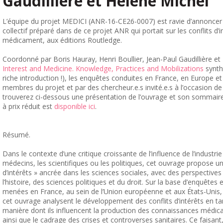
Gaudillière et Hélène Michel
L’équipe du projet MEDICI (ANR-16-CE26-0007) est ravie d’annoncer 
collectif préparé dans de ce projet ANR qui portait sur les conflits d
médicament, aux éditions Routledge.
Coordonné par Boris Hauray,
Henri
Boullier, Jean-Paul Gaudillière e
Interest and Medicine. Knowledge, Practices and Mobilizations
synthé
riche introduction !), les enquêtes conduites en France, en Europe et
membres du projet et par des chercheur.e.s invité.e.s à l’occasion de
trouverez ci-dessous une présentation de l’ouvrage et son sommair
à prix réduit est
disponible ici
.
Résumé.
Dans le contexte d’une critique croissante de l’influence de l’industr
médecins, les scientifiques ou les politiques, cet ouvrage propose un
d’intérêts » ancrée dans les sciences sociales, avec des perspectives 
l’histoire, des sciences politiques et du droit. Sur la base d’enquête
menées en France, au sein de l’Union européenne et aux États-Unis, 
cet ouvrage analysent le développement des conflits d’intérêts en ta
manière dont ils influencent la production des connaissances médical
ainsi que le cadrage des crises et controverses sanitaires. Ce faisan