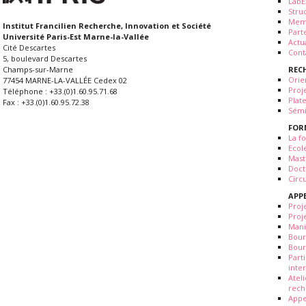
LabE
Stru
Mem
Institut Francilien Recherche, Innovation et Société
Part
Université Paris-Est Marne-la-Vallée
Actua
Cité Descartes
Cont
5, boulevard Descartes
REC
Champs-sur-Marne
Orie
77454 MARNE-LA-VALLÉE Cedex 02
Proj
Téléphone : +33.(0)1.60.95.71.68
Plat
Fax : +33.(0)1.60.95.72.38
Sémi
FOR
La fo
Ecol
Mast
Doct
Circ
APP
Proj
Proj
Mani
Bour
Bour
Part
inte
Atel
rech
Appe