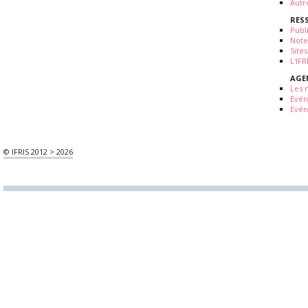
Autr
RES
Publ
Note
Sites
L'IF
AGE
Les 
Evé
Evén
© IFRIS 2012 > 2026