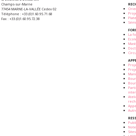
REC
Champs-sur-Marne
Orie
77454 MARNE-LA-VALLÉE Cedex 02
Proj
Téléphone : +33.(0)1.60.95.71.68
Plat
Fax : +33.(0)1.60.95.72.38
Sémi
FOR
La fo
Ecol
Mast
Doct
Circ
APP
Proj
Proj
Mani
Bour
Bour
Part
inte
Atel
rech
Appe
Autr
RES
Publ
Note
Sites