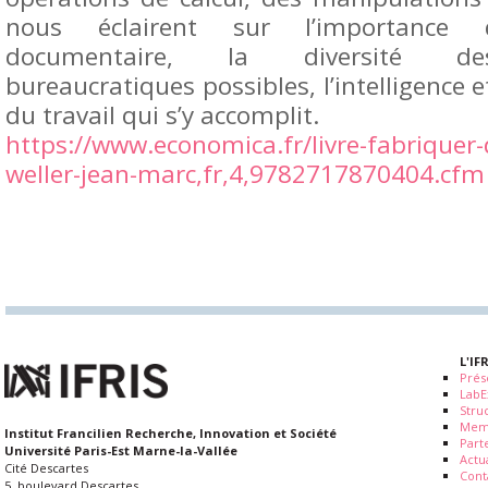
nous éclairent sur l’importance d
documentaire, la diversité d
bureaucratiques possibles, l’intelligence e
du travail qui s’y accomplit.
https://www.economica.fr/livre-fabriquer-
weller-jean-marc,fr,4,9782717870404.cfm
L'IF
Prés
LabE
Stru
Mem
Institut Francilien Recherche, Innovation et Société
Part
Université Paris-Est Marne-la-Vallée
Actua
Cité Descartes
Cont
5, boulevard Descartes