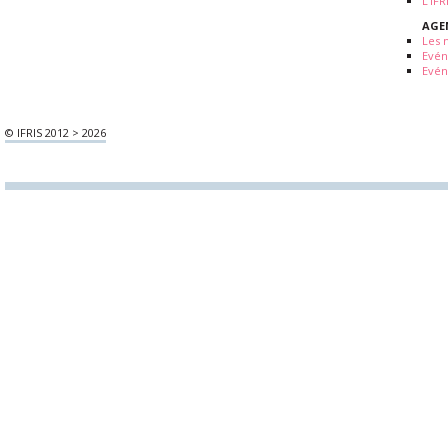
L'IF
AGE
Les 
Evé
Evén
© IFRIS 2012 > 2026