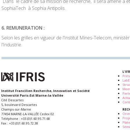
Dans le cadre de sa mission de recherche, il sera amené à êt
SophiaTech à Sophia Antipolis.
6
. REMUNERATION :
Selon les grilles en vigueur de l’Institut Mines-Telecom, minist
l’Industrie.
L'IF
Prés
LabE
Stru
Mem
Institut Francilien Recherche, Innovation et Société
Part
Université Paris-Est Marne-la-Vallée
Actua
Cité Descartes
Cont
5, boulevard Descartes
REC
Champs-sur-Marne
Orie
77454 MARNE-LA-VALLÉE Cedex 02
Proj
Téléphone : +33.(0)1.60.95.71.68
Plat
Fax : +33.(0)1.60.95.72.38
Sémi