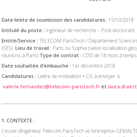
D
a
t
e
li
m
it
e
de
sou
m
i
ss
i
on
des
cand
i
da
t
u
r
e
s
: 15/10/2018
I
n
ti
tu
l
é
du
pos
t
e
:
Ingénieur de recherche – Post-doctorant
En
tit
é/Se
r
v
i
ce
:
TELECOM ParisTech / Département Sciences
(SES)
Lieu de travail :
Paris ou Sophia (selon localisation gé
réunions à Paris)
Type de contrat :
CDD de 18 mois à temps
D
a
t
e
souha
it
ée
d
’
e
m
bauche
:
1er décembre 2018
Cand
i
da
t
u
r
es
:
Lettre de motivation + CV, à envoyer à
va
l
e
ri
e
.f
e
r
nandez
@
t
e
l
eco
m
–
pa
ri
s
t
ech
.f
r
e
t
l
aura
.
drae
tt
1
.
C
ON
TEXTE
:
L’école d’ingénieur Télécom ParisTech et l’entreprise GEMALTO