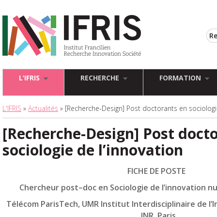
L’IFRIS
RECHERCHE
FORMATION
L'IFRIS
»
Actualités
» [Recherche-Design] Post doctorants en sociologie
[Recherche-Design] Post doct
sociologie de l’innovation
F
I
C
H
E
D
E
P
O
STE
Che
r
cheu
r
post
–
doc
en
Soc
i
o
l
og
i
e
de
l’i
nnova
ti
on
n
Té
l
éco
m
Pa
ri
sTech
,
UM
R
I
ns
ti
tu
t I
n
t
erd
i
sc
i
p
li
na
i
re
de
l’I
I
N
R
,
Pa
ri
s