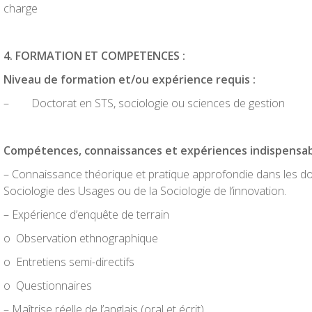
charge
4
. FORMATION ET COMPETENCES :
N
i
vea
u de formation et/ou expérience requis :
– Doctorat en STS, sociologie ou sciences de gestion
Co
m
pé
t
ences
, connaissances et expériences indispensab
– Connaissance théorique et pratique approfondie dans les do
Sociologie des Usages ou de la Sociologie de l’innovation.
– Expérience d’enquête de terrain
o Observation ethnographique
o Entretiens semi-directifs
o Questionnaires
– Maîtrise réelle de l’anglais (oral et écrit)