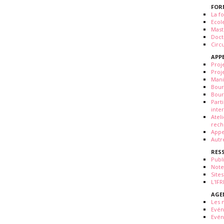
FOR
La fo
Ecol
Mast
Doct
Circ
APP
Proj
Proj
Mani
Bour
Bour
Part
inte
Atel
rech
Appe
Autr
RES
Publ
Note
Sites
L'IF
AGE
Les 
Evé
Evén