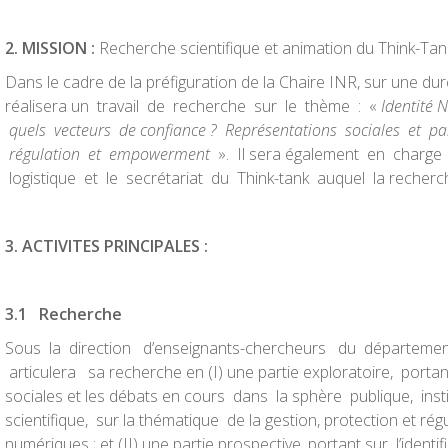
2
.
M
I
SS
I
ON
:
Recherche scientifique et animation du Think-Tan
Dans le cadre de la préfiguration de la Chaire INR, sur une du
réalisera un travail de recherche sur le thème : «
Identité 
quels vecteurs de confiance ? Représentations sociales et pa
régulation et empowerment
». Il sera également en charge 
logistique et le secrétariat du Think-tank auquel la recher
3
. ACTIVITES PRINCIPALES :
3
.
1 Recherche
Sous la direction d’enseignants-chercheurs du départeme
articulera sa recherche en (I) une partie exploratoire, portan
sociales et les débats en cours dans la sphère publique, insti
scientifique, sur la thématique de la gestion, protection et rég
numériques ; et (II) une partie prospective, portant sur l’identi