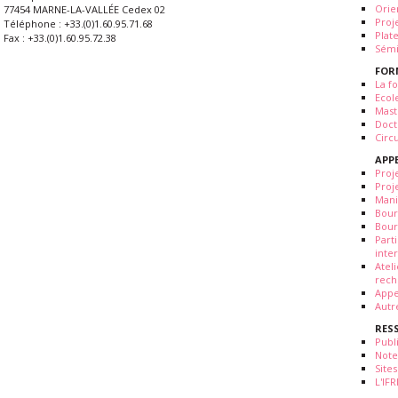
Orie
77454 MARNE-LA-VALLÉE Cedex 02
Proj
Téléphone : +33.(0)1.60.95.71.68
Plat
Fax : +33.(0)1.60.95.72.38
Sémi
FOR
La fo
Ecol
Mast
Doct
Circ
APP
Proj
Proj
Mani
Bour
Bour
Part
inte
Atel
rech
Appe
Autr
RES
Publ
Note
Sites
L'IF