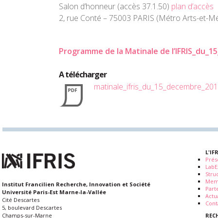
Salon d’honneur (accès 37.1.50)
plan d’accès
2, rue Conté – 75003 PARIS (Métro Arts-et-Méti
Programme de la Matinale de l’IFRIS_du_
A télécharger
matinale_ifris_du_15_decembre_20
L'IF
Prés
LabE
Stru
Mem
Institut Francilien Recherche, Innovation et Société
Part
Université Paris-Est Marne-la-Vallée
Actua
Cité Descartes
Cont
5, boulevard Descartes
REC
Champs-sur-Marne