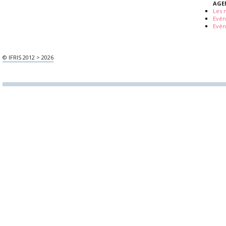
AGE
Les 
Evé
Evén
© IFRIS 2012 > 2026