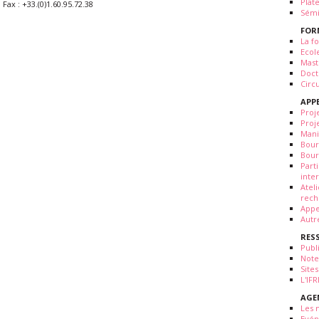
Plat
Fax : +33.(0)1.60.95.72.38
Sémi
FOR
La fo
Ecol
Mast
Doct
Circ
APP
Proj
Proj
Mani
Bour
Bour
Part
inte
Atel
rech
Appe
Autr
RES
Publ
Note
Sites
L'IF
AGE
Les 
Evé