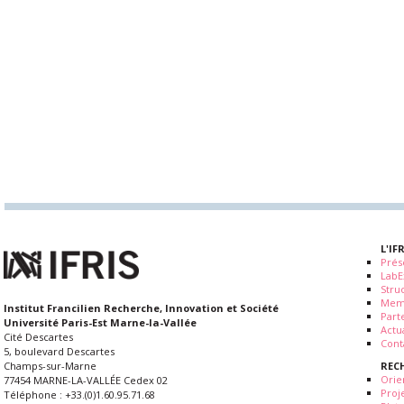
L'IF
Prés
LabE
Stru
Mem
Institut Francilien Recherche, Innovation et Société
Part
Université Paris-Est Marne-la-Vallée
Actua
Cité Descartes
Cont
5, boulevard Descartes
REC
Champs-sur-Marne
Orie
77454 MARNE-LA-VALLÉE Cedex 02
Proj
Téléphone : +33.(0)1.60.95.71.68