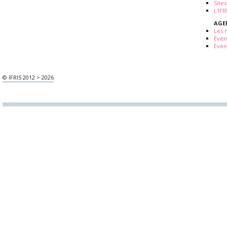
Sites
L'IF
AGE
Les 
Evé
Evén
© IFRIS 2012 > 2026