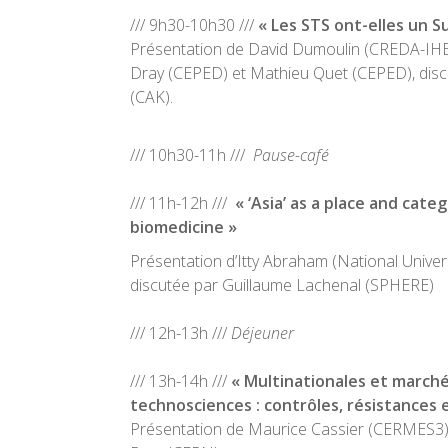
/// 9h30-10h30 ///
« Les STS ont-elles un Su
Présentation de David Dumoulin (CREDA-IHE
Dray (CEPED) et Mathieu Quet (CEPED), discu
(CAK).
/// 10h30-11h ///
Pause-café
/// 11h-12h ///
« ‘Asia’ as a place and categ
biomedicine »
Présentation d’Itty Abraham (National Univers
discutée par Guillaume Lachenal (SPHERE)
/// 12h-13h ///
Déjeuner
/// 13h-14h ///
« Multinationales et march
technosciences : contrôles, résistances
Présentation de Maurice Cassier (CERMES3),