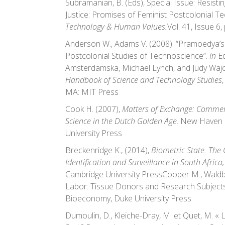
Subramanian, B. (Eds), Special Issue: Resisti
Justice: Promises of Feminist Postcolonial 
Technology & Human Values.
Vol. 41, Issue 6
Anderson W., Adams V. (2008). “Pramoedya’s
Postcolonial Studies of Technoscience”.
In
Ed
Amsterdamska, Michael Lynch, and Judy Wajc
Handbook of
Science and Technology Studies
MA: MIT Press
Cook H. (2007),
Matters of Exchange: Commer
Science in the Dutch Golden Age
. New Haven 
University Press
Breckenridge K., (2014),
Biometric State. The G
Identification and Surveillance in South Africa
Cambridge University PressCooper M., Waldby C
Labor: Tissue Donors and Research Subjects
Bioeconomy, Duke University Press
Dumoulin, D., Kleiche-Dray, M. et Quet, M. « 