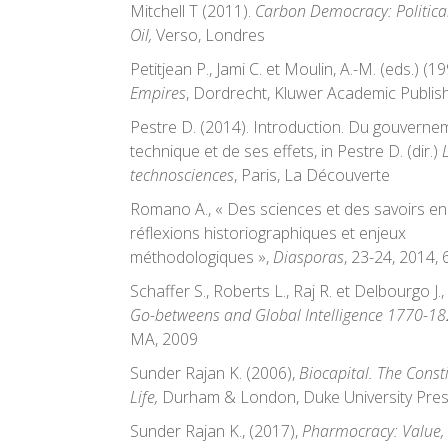
Mitchell T (2011).
Carbon Democracy: Political
Oil,
Verso, Londres
Petitjean P., Jami C. et Moulin, A.-M. (eds.) (1
Empires
, Dordrecht, Kluwer Academic Publis
Pestre D. (2014). Introduction. Du gouverne
technique et de ses effets, in Pestre D. (dir.)
technosciences
, Paris, La Découverte
Romano A., « Des sciences et des savoirs e
réflexions historiographiques et enjeux
méthodologiques »,
Diasporas
, 23-24, 2014, 
Schaffer S., Roberts L., Raj R. et Delbourgo J.,
Go-betweens and Global Intelligence 1770-1
MA, 2009
Sunder Rajan K. (2006),
Biocapital. The Const
Life,
Durham & London, Duke University Pre
Sunder Rajan K., (2017),
Pharmocracy: Value, P