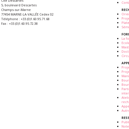
Cité Descartes
Cont
5, boulevard Descartes
REC
Champs-sur-Marne
Orie
77454 MARNE-LA-VALLÉE Cedex 02
Proj
Téléphone : +33.(0)1.60.95.71.68
Plat
Fax : +33.(0)1.60.95.72.38
Sémi
FOR
La fo
Ecol
Mast
Doct
Circ
APP
Proj
Proj
Mani
Bour
Bour
Part
inte
Atel
rech
Appe
Autr
RES
Publ
Note