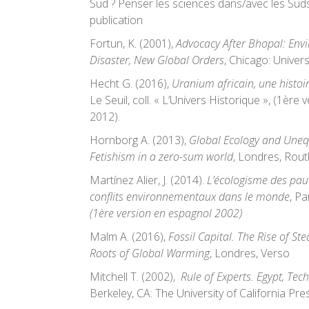
Sud ? Penser les sciences dans/avec les Sud
publication
Fortun, K. (2001),
Advocacy After Bhopal: Env
Disaster, New Global Orders
, Chicago: Univer
Hecht G. (2016),
Uranium africain, une histoi
Le Seuil, coll. « L’Univers Historique », (1
ère
v
2012).
Hornborg A. (2013),
Global Ecology and Uneq
Fetishism in a zero-sum world
, Londres, Rout
Martínez Alier, J. (2014).
L’écologisme des pau
conflits environnementaux dans le monde
, Pa
(1
ère
version en espagnol 2002)
Malm A. (2016),
Fossil Capital. The Rise of S
Roots of Global Warming
, Londres, Verso
Mitchell T. (2002),
Rule of Experts.
Egypt, Tech
Berkeley, CA: The University of California Pre