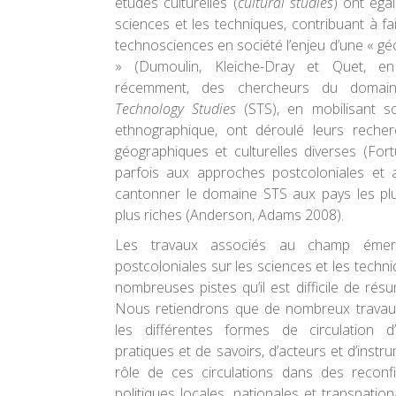
études culturelles (
cultural studies
) ont éga
sciences et les techniques, contribuant à fa
technosciences en société l’enjeu d’une « gé
» (Dumoulin, Kleiche-Dray et Quet, en 
récemment, des chercheurs du doma
Technology Studies
(STS), en mobilisant 
ethnographique, ont déroulé leurs reche
géographiques et culturelles diverses (For
parfois aux approches postcoloniales et 
cantonner le domaine STS aux pays les plus
plus riches (Anderson, Adams 2008).
Les travaux associés au champ émer
postcoloniales sur les sciences et les techn
nombreuses pistes qu’il est difficile de rés
Nous retiendrons que de nombreux travaux
les différentes formes de circulation d’
pratiques et de savoirs, d’acteurs et d’instr
rôle de ces circulations dans des reconfi
politiques locales, nationales et transnatio