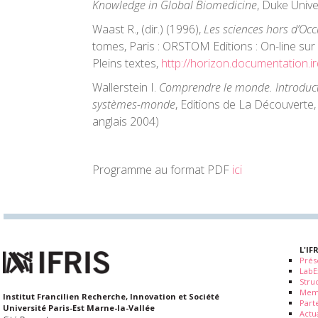
Knowledge in Global Biomedicine
, Duke Unive
Waast R., (dir.) (1996),
Les sciences hors d’Occ
tomes, Paris : ORSTOM Editions : On-line sur
Pleins textes,
http://horizon.documentation.ir
Wallerstein I.
Comprendre le monde. Introducti
systèmes-monde
, Editions de La Découverte,
anglais 2004)
Programme au format PDF
ici
L'IF
Prés
LabE
Stru
Mem
Institut Francilien Recherche, Innovation et Société
Part
Université Paris-Est Marne-la-Vallée
Actua