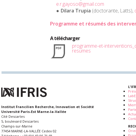
e.r.gayoso@gmail.com
Dilara Trupia
(doctorante, Latts),
Programme et résumés des interve
A télécharger
programme-et-interventions_
resumes
L'IF
Prés
LabE
Stru
Mem
Institut Francilien Recherche, Innovation et Société
Part
Université Paris-Est Marne-la-Vallée
Actua
Cité Descartes
Cont
5, boulevard Descartes
REC
Champs-sur-Marne
Orie
77454 MARNE-LA-VALLÉE Cedex 02
Proj
Téléphone : +33.(0)1.60.95.71.68