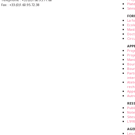
Plat
Fax : +33.(0)1.60.95.72.38
Sémi
FOR
La fo
Ecol
Mast
Doct
Circ
APP
Proj
Proj
Mani
Bour
Bour
Part
inte
Atel
rech
Appe
Autr
RES
Publ
Note
Sites
L'IF
AGE
Les 