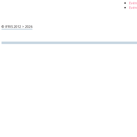
Evé
Evén
© IFRIS 2012 > 2026