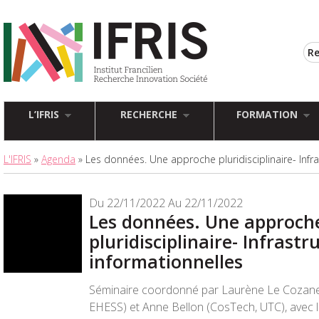
L’IFRIS
RECHERCHE
FORMATION
L'IFRIS
»
Agenda
» Les données. Une approche pluridisciplinaire- Infr
Du 22/11/2022 Au 22/11/2022
Les données. Une approch
pluridisciplinaire- Infrastr
informationnelles
Séminaire coordonné par Laurène Le Cozanet
EHESS) et Anne Bellon (CosTech, UTC), avec le 