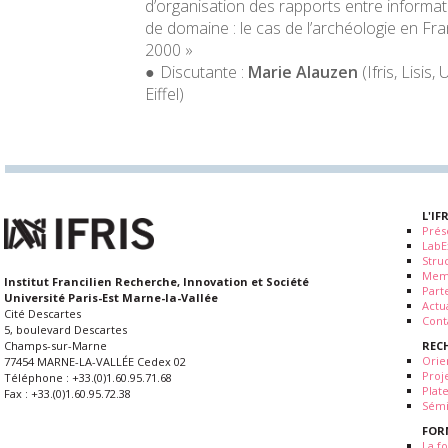
d’organisation des rapports entre informati
de domaine : le cas de l’archéologie en F
2000 »
Discutante :
Marie Alauzen
(Ifris, Lisis
Eiffel)
L'IF
Prés
LabE
Stru
Mem
Institut Francilien Recherche, Innovation et Société
Part
Université Paris-Est Marne-la-Vallée
Actua
Cité Descartes
Cont
5, boulevard Descartes
REC
Champs-sur-Marne
Orie
77454 MARNE-LA-VALLÉE Cedex 02
Proj
Téléphone : +33.(0)1.60.95.71.68
Plat
Fax : +33.(0)1.60.95.72.38
Sémi
FOR
La fo