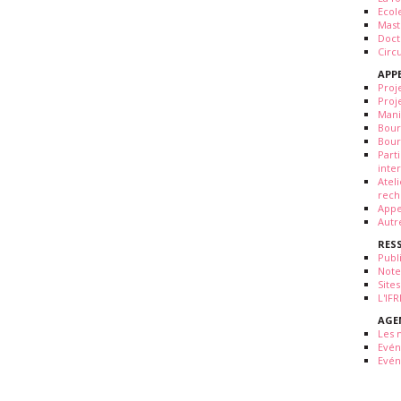
Ecol
Mast
Doct
Circ
APP
Proj
Proj
Mani
Bour
Bour
Part
inte
Atel
rech
Appe
Autr
RES
Publ
Note
Sites
L'IF
AGE
Les 
Evé
Evén