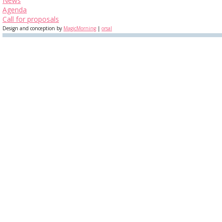
News
Agenda
Call for proposals
Design and conception by
MagicMorning
|
orsal