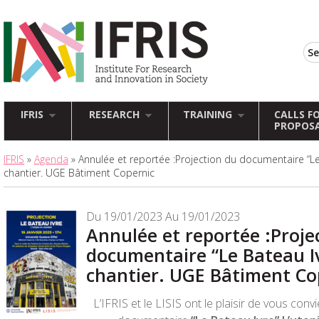
IFRIS
RESEARCH
TRAINING
CALLS F
PROPOS
IFRIS
»
Agenda
» Annulée et reportée :Projection du documentaire “Le
chantier. UGE Bâtiment Copernic
Du 19/01/2023 Au 19/01/2023
Annulée et reportée :Proje
documentaire “Le Bateau Iv
chantier. UGE Bâtiment Co
L’IFRIS et le LISIS ont le plaisir de vous convi