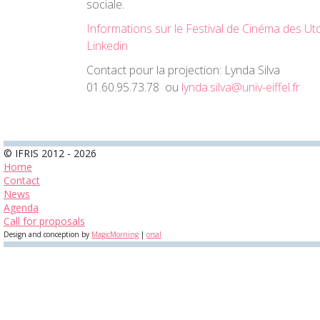
sociale.
Informations sur le Festival de Cinéma des Ut
Linkedin
Contact pour la projection: Lynda Silva
01.60.95.73.78 ou
lynda.silva@univ-eiffel.fr
© IFRIS 2012 - 2026
Home
Contact
News
Agenda
Call for proposals
Design and conception by
MagicMorning
|
orsal