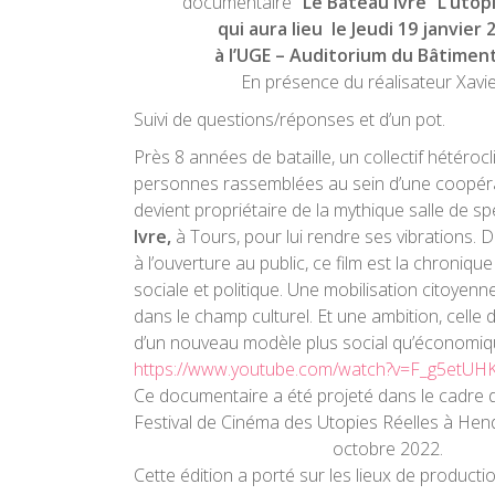
documentaire
“Le Bateau Ivre” L’utop
qui aura lieu le
Jeudi 19 janvier 
à l’UGE – Auditorium du Bâtimen
En présence du réalisateur Xavie
Suivi de questions/réponses et d’un pot.
Près 8 années de bataille, un collectif hétéroc
personnes rassemblées au sein d’une coopérat
devient propriétaire de la mythique salle de sp
Ivre,
à Tours, pour lui rendre ses vibrations. D
à l’ouverture au public, ce film est la chroniqu
sociale et politique. Une mobilisation citoyen
dans le champ culturel. Et une ambition, celle d
d’un nouveau modèle plus social qu’économiq
https://www.youtube.com/watch?v=F_g5etUH
Ce documentaire a été projeté dans le cadre 
Festival de Cinéma des Utopies Réelles à Hen
octobre 2022
.
Cette édition a porté sur les lieux de productio