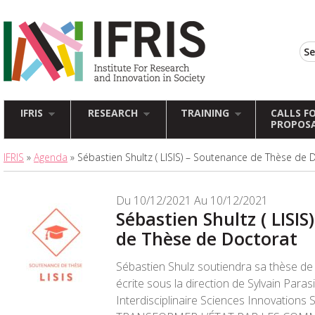
IFRIS
RESEARCH
TRAINING
CALLS F
PROPOS
IFRIS
»
Agenda
» Sébastien Shultz ( LISIS) – Soutenance de Thèse de 
Du 10/12/2021 Au 10/12/2021
Sébastien Shultz ( LISI
de Thèse de Doctorat
Sébastien Shulz soutiendra sa thèse de 
écrite sous la direction de Sylvain Paras
Interdisciplinaire Sciences Innovations So