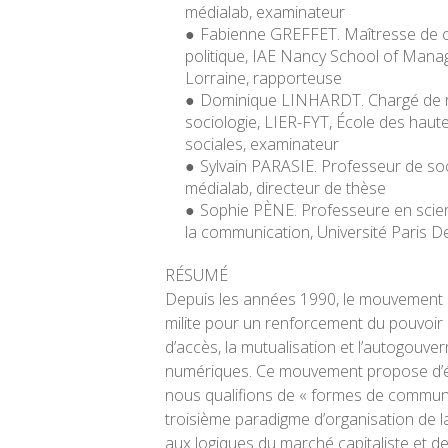
médialab, examinateur
Fabienne GREFFET.
Maîtresse de 
politique, IAE Nancy School of Mana
Lorraine, rapporteuse
Dominique LINHARDT.
Chargé de
sociologie, LIER-FYT, École des haut
sociales, examinateur
Sylvain PARASIE.
Professeur de soc
médialab, directeur de thèse
Sophie PÈNE.
Professeure en scien
la communication, Université Paris D
RÉSUMÉ
Depuis les années 1990, le mouvemen
milite pour un renforcement du pouvoir d’
d’accès, la mutualisation et l’autogouve
numériques. Ce mouvement propose d’ét
nous qualifions de « formes de commu
troisième paradigme d’organisation de l
aux logiques du marché capitaliste et de