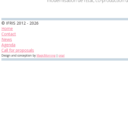
modernisation de l’État, co-production d
© IFRIS 2012 - 2026
Home
Contact
News
Agenda
Call for proposals
Design and conception by
MagicMorning
|
orsal