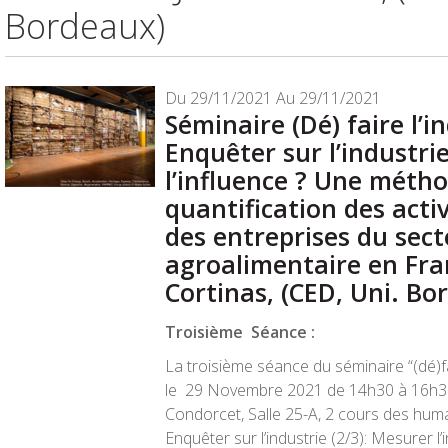
Bordeaux)
Du 29/11/2021 Au 29/11/2021
Séminaire (Dé) faire l’i
Enquêter sur l’industri
l’influence ? Une méth
quantification des activ
des entreprises du sec
agroalimentaire en Fra
Cortinas, (CED, Uni. Bo
Troisième Séance :
La troisième séance du séminaire “(dé)fai
le
29 Novembre 2021 de 14h30 à 16h3
Condorcet, Salle 25-A, 2 cours des huma
Enquêter sur l’industrie (2/3):
Mesurer l’