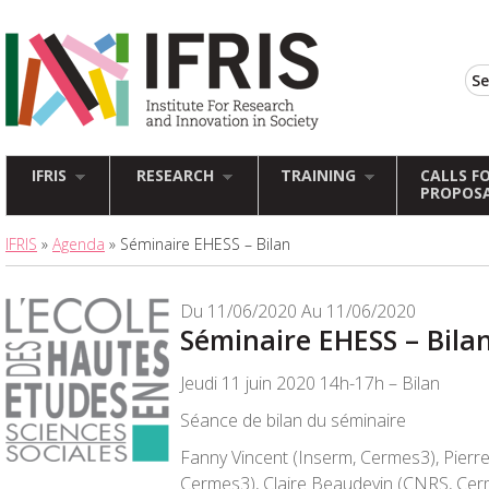
IFRIS
RESEARCH
TRAINING
CALLS F
PROPOS
IFRIS
»
Agenda
» Séminaire EHESS – Bilan
Du 11/06/2020 Au 11/06/2020
Séminaire EHESS – Bila
Jeudi 11 juin 2020 14h-17h – Bilan
Séance de bilan du séminaire
Fanny Vincent (Inserm, Cermes3), Pierr
Cermes3), Claire Beaudevin (CNRS, Cer