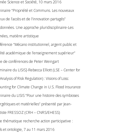
rnée Science et Société, 10 mars 2016
inaire “Propriété et Communs. Les nouveaux
ux de l’accès et de l’innovation partagés”
 données. Une approche pluridisciplinaire-Les
nées, matière artistique
férence “Mécano institutionnel, argent public et
lité académique de l’enseignement supérieur”
le de conférences de Peter Weingart
minaire du LISIS]-Rebecca Elliott (LSE – Center for
Analysis of Risk Regulation) : Visions of Loss:
ounting for Climate Change in U.S. Flood Insurance
inaire du LISIS “Pour une histoire des symbioses
rgétiques et matérielles” présenté par Jean-
tiste FRESSOZ (CRH – CNRS/EHESS)
le thématique recherche action participative :
ils et ontologie, 7 au 11 mars 2016