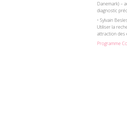
Danemark) – au
diagnostic pré
• Sylvain Besle
Utiliser la rec
attraction des 
Programme Co