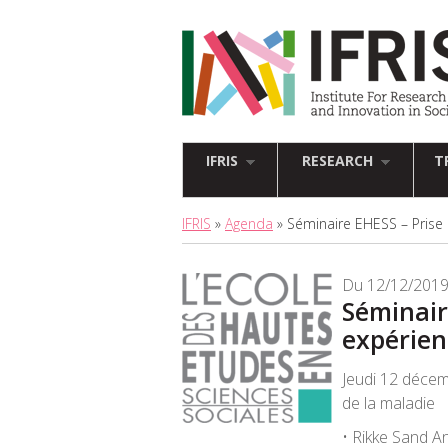
IFRIS
RESEARCH
T
IFRIS
»
Agenda
» Séminaire EHESS – Prise 
Du 12/12/2019
Séminair
expérien
Jeudi 12 décem
de la maladie
• Rikke Sand A