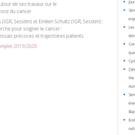
Jou
tour de ses travaux sur le
coce du cancer
Sém
enje
s (IGR, Sesstim) et Emilien Schultz (IGR, Sesstim) :
Les
herche pour soigner le cancer :
essais précoces et trajectoires patients
don
Con
mplet 2019/2020
qua
Cyc
[Sé
the 
Acc
Sém
éne
Bap
Eco
out