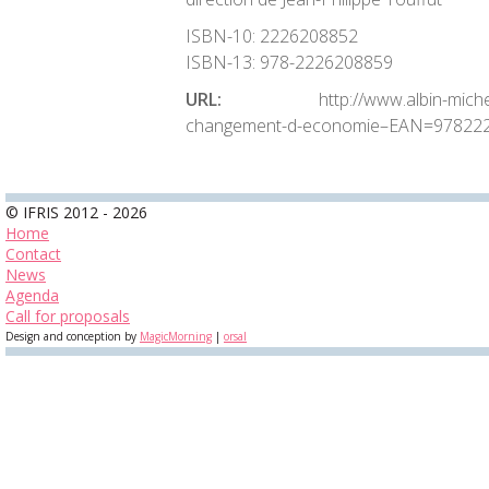
ISBN-10:
2226208852
ISBN-13:
978-2226208859
URL:
http://www.albin-michel.fr/
changement-d-economie–EAN=97822
© IFRIS 2012 - 2026
Home
Contact
News
Agenda
Call for proposals
Design and conception by
MagicMorning
|
orsal