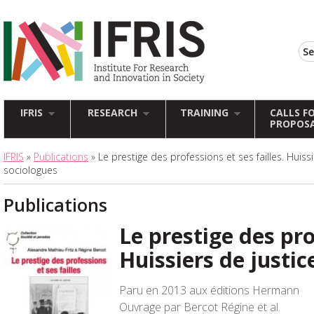
IFRIS
RESEARCH
TRAINING
CALLS F
PROPOS
IFRIS
»
Publications
» Le prestige des professions et ses failles. Huissie
sociologues
Publications
Le prestige des pro
Huissiers de justic
Paru en 2013 aux éditions Hermann
Ouvrage par Bercot Régine et al.