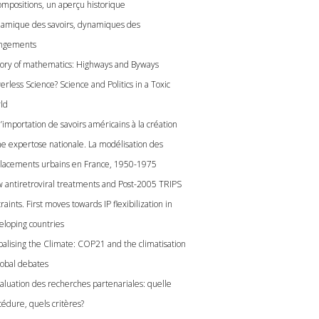
ompositions, un aperçu historique
amique des savoirs, dynamiques des
ngements
tory of mathematics: Highways and Byways
rless Science? Science and Politics in a Toxic
ld
’importation de savoirs américains à la création
ne expertose nationale. La modélisation des
lacements urbains en France, 1950-1975
 antiretroviral treatments and Post-2005 TRIPS
raints. First moves towards IP flexibilization in
eloping countries
balising the Climate: COP21 and the climatisation
lobal debates
valuation des recherches partenariales: quelle
cédure, quels critères?