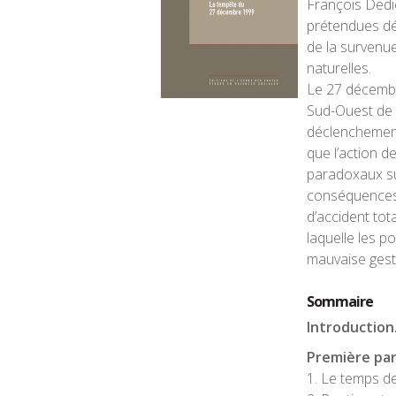
François Dedie
prétendues défa
de la survenu
naturelles.
Le 27 décembr
Sud-Ouest de 
déclenchement 
que l’action de
paradoxaux sur
conséquences,e
d’accident tot
laquelle les p
mauvaise gesti
Sommaire
Introduction
Première part
1. Le temps de 