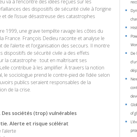
u va à l’encontre des idées reçues sur les
rec
illances des dispositifs de sécurité civile à l’origine
Dyn
e et de l’issue désastreuse des catastrophes
cha
His
e 1999, une grave tempête ravage les côtes du
Powe
la France. François Dedieu raconte et analyse le
de l’alerte et l’organisation des secours. Il montre
Wor
s dispositifs de sécurité civile a des effets
De l
 la catastrophe : tout en maîtrisant ses
d’u
lle contribue à les amplifier. À travers la notion
dép
al, le sociologue prend le contre-pied de l’idée selon
New
ouvoirs publics seraient responsables de la
cont
on de la crise.
dev
Glo
. Des sociétés (trop) vulnérables
of g
L’é
ie. Alerte et risque scélérat
l’alerte
pro