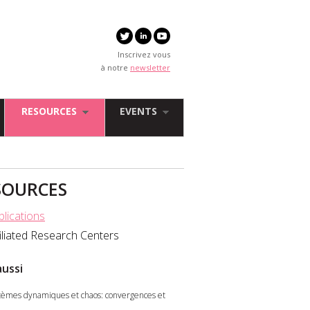
Inscrivez vous
à notre
newsletter
RESOURCES
EVENTS
SOURCES
blications
filiated Research Centers
aussi
tèmes dynamiques et chaos: convergences et