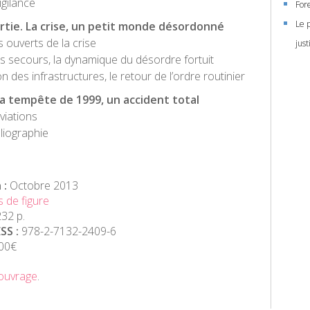
igilance
For
Le p
tie. La crise, un petit monde désordonné
 ouverts de la crise
just
s secours, la dynamique du désordre fortuit
n des infrastructures, le retour de l’ordre routinier
La tempête de 1999, un accident total
viations
liographie
 :
Octobre 2013
 de figure
32 p.
SS :
978-2-7132-2409-6
00€
ouvrage
.