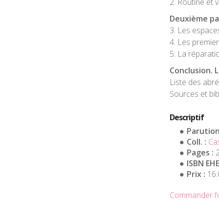
2. Routine et v
Deuxième par
3. Les espaces
4. Les premier
5. La réparatio
Conclusion. 
Liste des abré
Sources et bib
Descriptif
Parution
Coll. :
Cas
Pages :
2
ISBN EHE
Prix :
16.
Commander l’