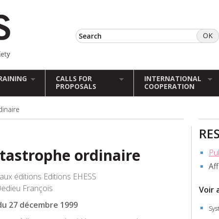
RAINING
CALLS FOR
INTERNATIONAL
PROPOSALS
COOPERATION
inaire
RE
tastrophe ordinaire
Pu
Af
aux éditions Editions EHESS
edieu François
Voir 
du 27 décembre 1999
Sys