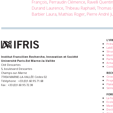
François
,
Perraudin Clémence
,
Ravelli Quenti
Durand Laurence
,
Thibeau Raphaël
,
Thomas 
Barbier Laura
,
Mathias Roger
,
Pierre André J
L'IF
Prés
LabE
Stru
Mem
Institut Francilien Recherche, Innovation et Société
Part
Université Paris-Est Marne-la-Vallée
Actua
Cité Descartes
Cont
5, boulevard Descartes
REC
Champs-sur-Marne
Orie
77454 MARNE-LA-VALLÉE Cedex 02
Proj
Téléphone : +33.(0)1.60.95.71.68
Plat
Fax : +33.(0)1.60.95.72.38
Sémi
FOR
La fo
Ecol
Mast
Doct