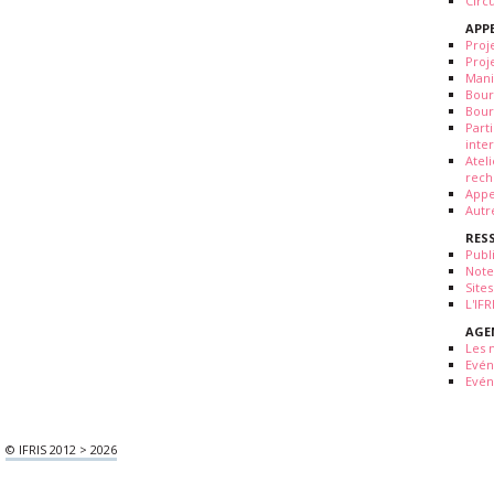
Circ
APP
Proj
Proj
Mani
Bour
Bour
Part
inte
Atel
rech
Appe
Autr
RES
Publ
Note
Sites
L'IF
AGE
Les 
Evé
Evén
© IFRIS 2012 > 2026