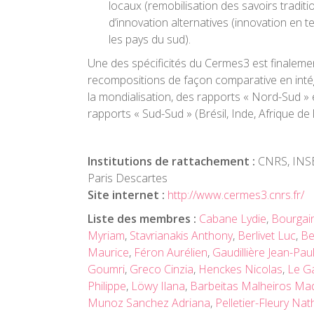
locaux (remobilisation des savoirs traditi
d’innovation alternatives (innovation en 
les pays du sud).
Une des spécificités du Cermes3 est finaleme
recompositions de façon comparative en inté
la mondialisation, des rapports « Nord-Sud »
rapports « Sud-Sud » (Brésil, Inde, Afrique de 
Institutions de rattachement :
CNRS, INS
Paris Descartes
Site internet :
http://www.cermes3.cnrs.fr/
Liste des membres :
Cabane Lydie
,
Bourgai
Myriam
,
Stavrianakis Anthony
,
Berlivet Luc
,
Be
Maurice
,
Féron Aurélien
,
Gaudillière Jean-Pau
Goumri
,
Greco Cinzia
,
Henckes Nicolas
,
Le Ga
Philippe
,
Löwy Ilana
,
Barbeitas Malheiros Ma
Munoz Sanchez Adriana
,
Pelletier-Fleury Nat