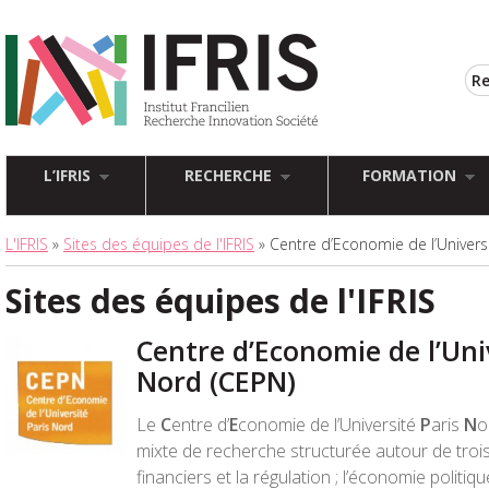
L’IFRIS
RECHERCHE
FORMATION
L'IFRIS
»
Sites des équipes de l'IFRIS
» Centre d’Economie de l’Univers
Sites des équipes de l'IFRIS
Centre d’Economie de l’Uni
Nord (CEPN)
Le
C
entre d’
E
conomie de l’Université
P
aris
N
o
mixte de recherche structurée autour de trois
financiers et la régulation ; l’économie polit