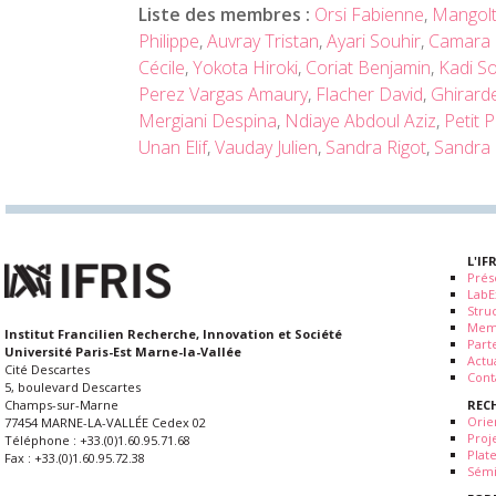
Liste des membres :
Orsi Fabienne
,
Mangolt
Philippe
,
Auvray Tristan
,
Ayari Souhir
,
Camara
Cécile
,
Yokota Hiroki
,
Coriat Benjamin
,
Kadi So
Perez Vargas Amaury
,
Flacher David
,
Ghirarde
Mergiani Despina
,
Ndiaye Abdoul Aziz
,
Petit 
Unan Elif
,
Vauday Julien
,
Sandra Rigot
,
Sandra 
L'IF
Prés
LabE
Stru
Mem
Institut Francilien Recherche, Innovation et Société
Part
Université Paris-Est Marne-la-Vallée
Actua
Cité Descartes
Cont
5, boulevard Descartes
REC
Champs-sur-Marne
Orie
77454 MARNE-LA-VALLÉE Cedex 02
Proj
Téléphone : +33.(0)1.60.95.71.68
Plat
Fax : +33.(0)1.60.95.72.38
Sémi