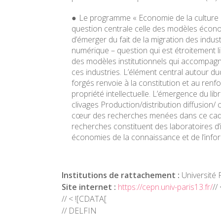
Le programme « Economie de la culture et
question centrale celle des modèles écon
d’émerger du fait de la migration des industr
numérique – question qui est étroitement lié
des modèles institutionnels qui accompag
ces industries. L’élément central autour d
forgés renvoie à la constitution et au ren
propriété intellectuelle. L’émergence du lib
clivages Production/distribution diffusion
cœur des recherches menées dans ce cadr
recherches constituent des laboratoires d’
économies de la connaissance et de l’info
Institutions de rattachement :
Université 
Site internet :
https://cepn.univ-paris13.fr/
//
// < ![CDATA[
// DELFIN