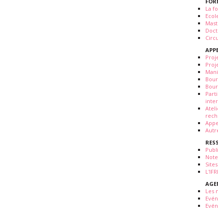
FOR
La fo
Ecol
Mast
Doct
Circ
APP
Proj
Proj
Mani
Bour
Bour
Part
inte
Atel
rech
Appe
Autr
RES
Publ
Note
Sites
L'IF
AGE
Les 
Evé
Evén