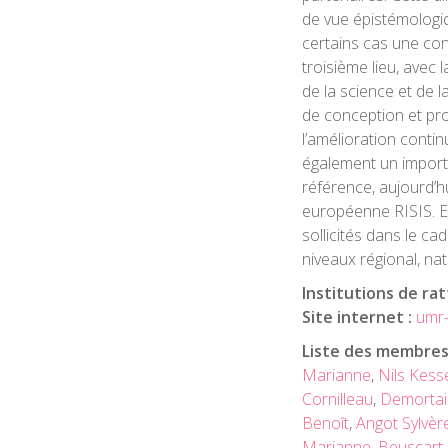
de vue épistémologiq
certains cas une con
troisième lieu, avec 
de la science et de 
de conception et pr
l’amélioration conti
également un import
référence, aujourd’hu
européenne RISIS. En
sollicités dans le ca
niveaux régional, na
Institutions de ra
Site internet :
umr-l
Liste des membres
Marianne
,
Nils Kess
Cornilleau
,
Demortai
Benoît
,
Angot Sylvèr
Marianne
,
Beuscart