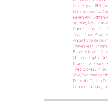
Cointet Jean-Philippe
Lhoste
,
Loconto Alli
Levain Alix
,
Lichtenb
Antoine
,
Noël Maria
Ouerdia
,
Paradeise 
Thanh Thao Pham
,
B
Vincent Spenlehauer
Théves Jean
,
Thomas
Baptiste Kotras
,
Val
Charrier
,
Sophie Du
Brunet
,
Eve Fouilleu
Théo Moreau
,
Nicol
Silva
,
Sandrine Vern
François
,
Dedieu Fr
Corinne Palmas
,
Jea