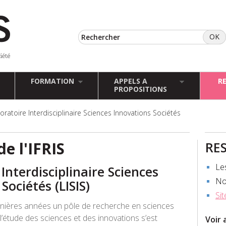
FORMATION
APPELS A
R
PROPOSITIONS
oratoire Interdisciplinaire Sciences Innovations Sociétés
de l'IFRIS
RE
Le
Interdisciplinaire Sciences
No
Sociétés (LISIS)
Sit
rnières années un pôle de recherche en sciences
l’étude des sciences et des innovations s’est
Voir 