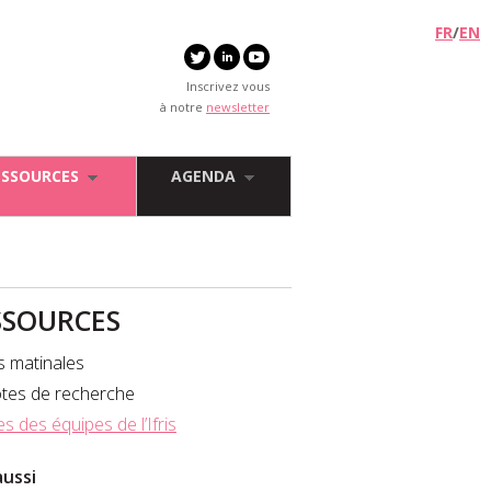
FR
/
EN
Inscrivez vous
à notre
newsletter
ESSOURCES
AGENDA
SSOURCES
s matinales
tes de recherche
es des équipes de l’Ifris
aussi