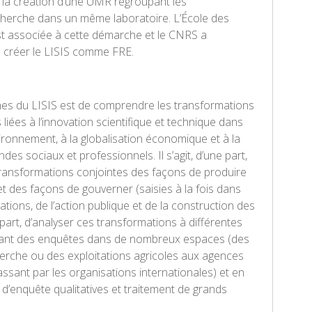
 la création d’une UMR regroupant les
erche dans un même laboratoire. L’École des
st associée à cette démarche et le CNRS a
 créer le LISIS comme FRE.
hes du LISIS est de comprendre les transformations
s liées à l’innovation scientifique et technique dans
vironnement, à la globalisation économique et à la
ndes sociaux et professionnels. Il s’agit, d’une part,
s transformations conjointes des façons de produire
 des façons de gouverner (saisies à la fois dans
ations, de l’action publique et de la construction des
 part, d’analyser ces transformations à différentes
sant des enquêtes dans de nombreux espaces (des
erche ou des exploitations agricoles aux agences
ssant par les organisations internationales) et en
’enquête qualitatives et traitement de grands