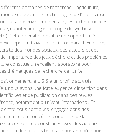
r différents domaines de recherche : l’agriculture,
 monde du vivant ; les technologies de l’information
on ; la santé environnementale ; les technosciences
ue, nanotechnologies, biologie de synthèse,
 etc.). Cette diversité constitue une opportunité
évelopper un travail collectif comparatif. En outre,
versité des mondes sociaux, des acteurs et des
 de l’importance des jeux d’échelle et des problèmes
culture constitue un excellent laboratoire pour
 des thématiques de recherche de l’Unité.
itionnement, le LISIS a un profil d’activités
 lieu, nous avons une forte exigence d’insertion dans
entifiques et de publication dans des revues
rence, notamment au niveau international. En
s d’entre nous sont aussi engagés dans des
rche intervention où les conditions de la
issances sont co-construites avec des acteurs
imension de nos activités est importante d’un point