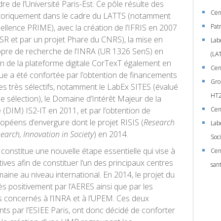
re de l’Université Paris-Est. Ce pôle résulte des
Cen
storiquement dans le cadre du LATTS (notamment
ellence PRIME), avec la création de l’IFRIS en 2007
Pat
SR et par un projet Phare du CNRS), la mise en
Lab
ropre de recherche de l’INRA (UR 1326 SenS) en
(LA
on de la plateforme digitale CorTexT également en
Cen
ue a été confortée par l’obtention de financements
Gro
 très sélectifs, notamment le LabEx SITES (évalué
HT2
e sélection), le Domaine d’Intérêt Majeur de la
 (DIM) IS2-IT en 2011, et par l’obtention de
Cen
ropéens d’envergure dont le projet RISIS (
Research
Labo
search, Innovation in Society
) en 2014.
Soci
 constitue une nouvelle étape essentielle qui vise à
Cen
tives afin de constituer l’un des principaux centres
san
ine au niveau international. En 2014, le projet du
ès positivement par l’AERES ainsi que par les
es concernés à l’INRA et à l’UPEM. Ces deux
ints par l’ESIEE Paris, ont donc décidé de conforter