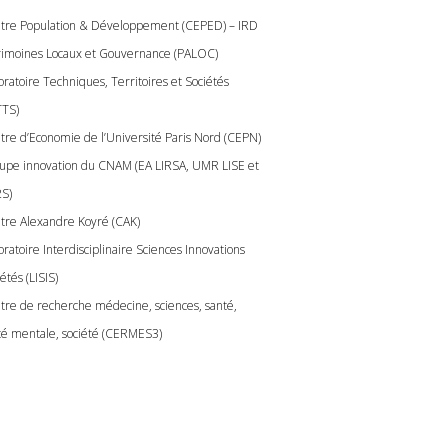
tre Population & Développement (CEPED) – IRD
rimoines Locaux et Gouvernance (PALOC)
oratoire Techniques, Territoires et Sociétés
TTS)
tre d’Economie de l’Université Paris Nord (CEPN)
upe innovation du CNAM (EA LIRSA, UMR LISE et
S)
tre Alexandre Koyré (CAK)
ratoire Interdisciplinaire Sciences Innovations
étés (LISIS)
tre de recherche médecine, sciences, santé,
té mentale, société (CERMES3)