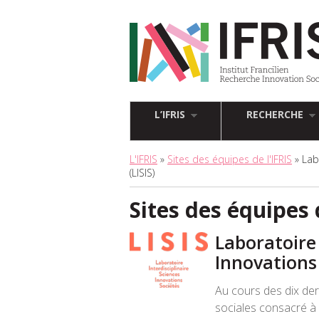
L’IFRIS
RECHERCHE
L'IFRIS
»
Sites des équipes de l'IFRIS
» Lab
(LISIS)
Sites des équipes 
Laboratoire 
Innovations 
Au cours des dix de
sociales consacré à 