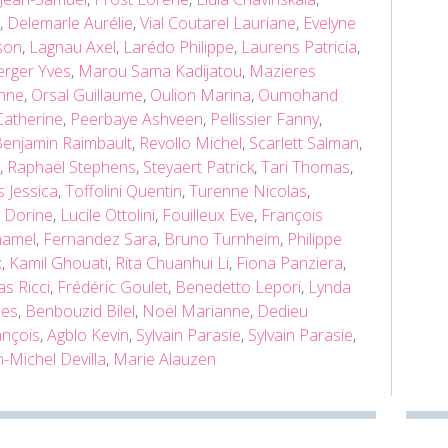
,
Delemarle Aurélie
,
Vial Coutarel Lauriane
,
Evelyne
son
,
Lagnau Axel
,
Larédo Philippe
,
Laurens Patricia
,
erger Yves
,
Marou Sama Kadijatou
,
Mazieres
nne
,
Orsal Guillaume
,
Oulion Marina
,
Oumohand
Catherine
,
Peerbaye Ashveen
,
Pellissier Fanny
,
enjamin Raimbault
,
Revollo Michel
,
Scarlett Salman
,
,
Raphaël Stephens
,
Steyaert Patrick
,
Tari Thomas
,
 Jessica
,
Toffolini Quentin
,
Turenne Nicolas
,
y Dorine
,
Lucile Ottolini
,
Fouilleux Eve
,
François
hamel
,
Fernandez Sara
,
Bruno Turnheim
,
Philippe
x
,
Kamil Ghouati
,
Rita Chuanhui Li
,
Fiona Panziera
,
as Ricci
,
Frédéric Goulet
,
Benedetto Lepori
,
Lynda
hes
,
Benbouzid Bilel
,
Noël Marianne
,
Dedieu
ançois
,
Agblo Kevin
,
Sylvain Parasie
,
Sylvain Parasie
,
n-Michel Devilla
,
Marie Alauzen