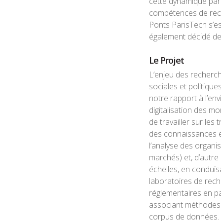
cette dynamique par
compétences de rech
Ponts ParisTech s’e
également décidé de
Le Projet
L’enjeu des recherc
sociales et politique
notre rapport à l’en
digitalisation des mo
de travailler sur le
des connaissances et
l’analyse des organis
marchés) et, d’autre
échelles, en condui
laboratoires de rech
réglementaires en pa
associant méthodes d
corpus de données.