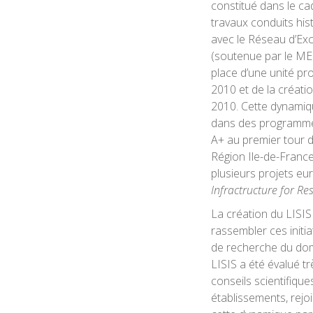
constitué dans le cad
travaux conduits hi
avec le Réseau d’Exc
(soutenue par le ME
place d’une unité p
2010 et de la créati
2010. Cette dynamiq
dans des programmes
A+ au premier tour d
Région Ile-de-France
plusieurs projets eu
Infractructure for Re
La création du LISIS
rassembler ces initia
de recherche du doma
LISIS a été évalué tr
conseils scientifiqu
établissements, rejo