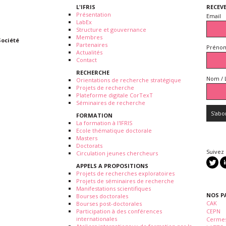
L'IFRIS
RECEV
Présentation
Email
LabEx
Structure et gouvernance
Membres
Société
Partenaires
Prénom
Actualités
Contact
RECHERCHE
Nom / 
Orientations de recherche stratégique
Projets de recherche
Plateforme digitale CorTexT
Séminaires de recherche
FORMATION
La formation à l'IFRIS
Ecole thématique doctorale
Masters
Doctorats
Suivez
Circulation jeunes chercheurs
APPELS A PROPOSITIONS
Projets de recherches exploratoires
Projets de séminaires de recherche
Manifestations scientifiques
NOS P
Bourses doctorales
CAK
Bourses post-doctorales
Participation à des conférences
CEPN
internationales
Cermes