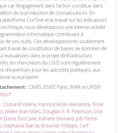
ue car l’engagement dans l’action constitue dans
dition de la production de connaissances. En
la plateforme CorText et le travail sur les indicateurs
la technique, nous développons une intense activité
ogrammation informatique contribuant à
nue de ses outils. Ces développements soutiennent
ant travail de constitution de bases de données de
i mutualisées dans le projet d’infrastructure
fin, les chercheurs du LISIS sont régulièrement
dre d’expertises pour les autorités publiques, aux
tional ou européen.
ttachement :
CNRS, ESIEE Paris, INRA et UPEM
isis.fr
 :
Duband Valérie
,
Hannud Abdo Alexandre
,
Noël
el
,
Weller Jean-Marc
,
Douglas K. R. Robinson
,
Lise
n David
,
Rust Julie
,
Kahane Bernard
,
Joly Pierre-
e
,
Stéphanie Barral
,
Breucker Philippe
,
Cerf
 Jean-Samuel
,
Prost Lorène
,
Lidia Chavinskaia
,