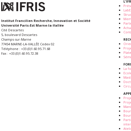
L'IF
Prés
LabE
Stru
Mem
Institut Francilien Recherche, Innovation et Société
Part
Université Paris-Est Marne-la-Vallée
Actua
Cité Descartes
Cont
5, boulevard Descartes
REC
Champs-sur-Marne
Orie
77454 MARNE-LA-VALLÉE Cedex 02
Proj
Téléphone : +33.(0)1.60.95.71.68
Plat
Fax : +33.(0)1.60.95.72.38
Sémi
FOR
La fo
Ecol
Mast
Doct
Circ
APP
Proj
Proj
Mani
Bour
Bour
Part
inte
Atel