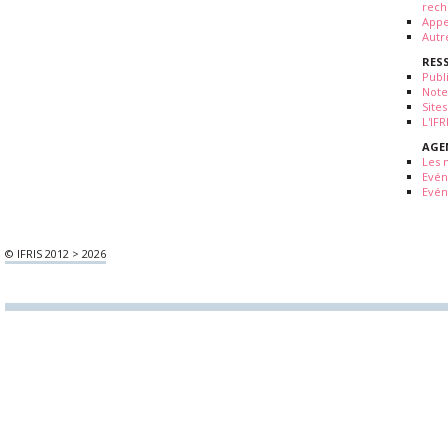
rech
Appe
Autr
RES
Publ
Note
Sites
L'IF
AGE
Les 
Evé
Evén
© IFRIS 2012 > 2026