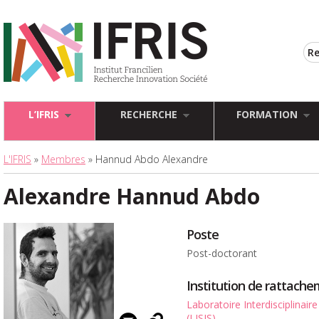
L’IFRIS
RECHERCHE
FORMATION
L'IFRIS
»
Membres
» Hannud Abdo Alexandre
Alexandre Hannud Abdo
Poste
Post-doctorant
Institution de rattach
Laboratoire Interdisciplinair
(LISIS)