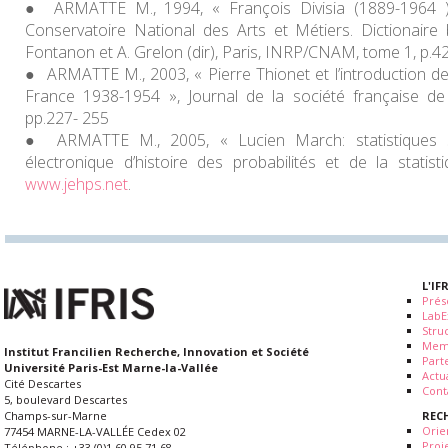
ARMATTE M., 1994, « François Divisia (1889-1964 )
Conservatoire National des Arts et Métiers. Dictionaire
Fontanon et A. Grelon (dir), Paris, INRP/CNAM, tome 1, p.4
ARMATTE M., 2003, « Pierre Thionet et l’introduction
France 1938-1954 », Journal de la société française de S
pp.227- 255
ARMATTE M., 2005, « Lucien March: statistiques sa
électronique d’histoire des probabilités et de la statist
www.jehps.net
.
L'IF
Prés
LabE
Stru
Mem
Institut Francilien Recherche, Innovation et Société
Part
Université Paris-Est Marne-la-Vallée
Actua
Cité Descartes
Cont
5, boulevard Descartes
REC
Champs-sur-Marne
Orie
77454 MARNE-LA-VALLÉE Cedex 02
Proj
Téléphone : +33.(0)1.60.95.71.68