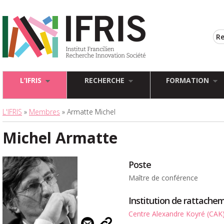
L’IFRIS
RECHERCHE
FORMATION
L'IFRIS
»
Membres
» Armatte Michel
Michel Armatte
Poste
Maître de conférence
Institution de rattache
Centre Alexandre Koyré (CAK