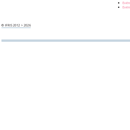
Evé
Evén
© IFRIS 2012 > 2026