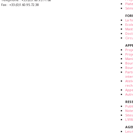
Plat
Fax : +33.(0)1.60.95.72.38
Sémi
FOR
La fo
Ecol
Mast
Doct
Circ
APP
Proj
Proj
Mani
Bour
Bour
Part
inte
Atel
rech
Appe
Autr
RES
Publ
Note
Sites
L'IF
AGE
Les 