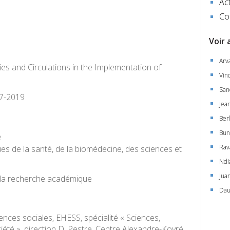
Act
Co
Voir 
Arva
ies and Circulations in the Implementation of
Vin
San
17-2019
Jea
Berl
Bun
e
Rav
ues de la santé, de la biomédecine, des sciences et
Ndi
Jua
e la recherche académique
Dau
nces sociales, EHESS, spécialité « Sciences,
ciété », direction D. Pestre, Centre Alexandre-Koyré.