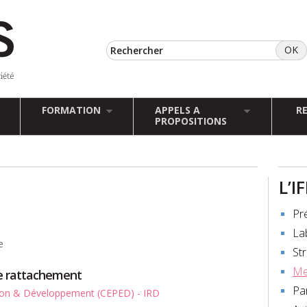
FORMATION
APPELS A
R
PROPOSITIONS
L’I
Pr
La
e
St
Me
de rattachement
Pa
ion & Développement (CEPED) - IRD