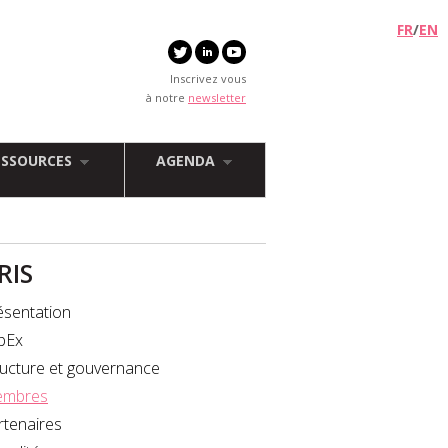
FR
/
EN
Inscrivez vous
à notre
newsletter
ESSOURCES
AGENDA
FRIS
ésentation
bEx
ructure et gouvernance
mbres
rtenaires