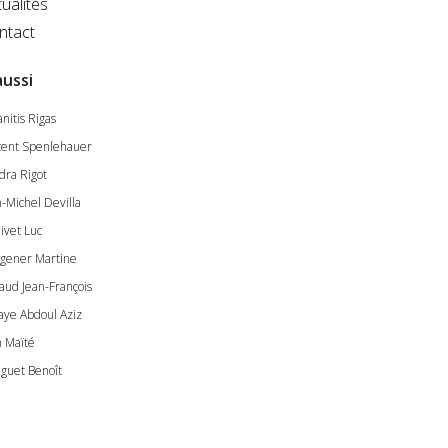
ualités
ntact
aussi
nitis Rigas
cent Spenlehauer
dra Rigot
n-Michel Devilla
ivet Luc
gener Martine
aud Jean-François
aye Abdoul Aziz
n Maïté
guet Benoît