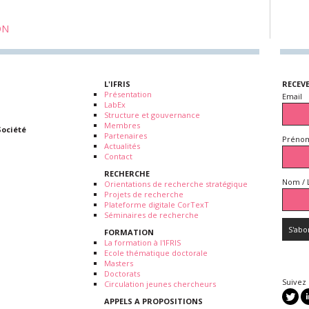
ON
L'IFRIS
RECEV
Présentation
Email
LabEx
Structure et gouvernance
Membres
Société
Partenaires
Prénom
Actualités
Contact
RECHERCHE
Nom / 
Orientations de recherche stratégique
Projets de recherche
Plateforme digitale CorTexT
Séminaires de recherche
FORMATION
La formation à l'IFRIS
Ecole thématique doctorale
Masters
Doctorats
Suivez
Circulation jeunes chercheurs
APPELS A PROPOSITIONS