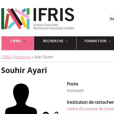
L’IFRIS
RECHERCHE
FORMATION
L'IFRIS
»
Membres
» Ayari Souhir
Souhir Ayari
Poste
Doctorant
Institution de rattach
Centre d’Economie de l’Unive