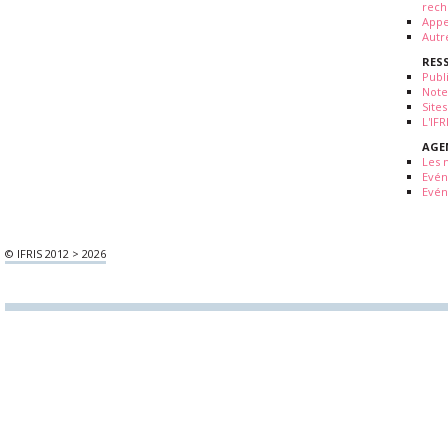
rech
Appe
Autr
RES
Publ
Note
Sites
L'IF
AGE
Les 
Evé
Evén
© IFRIS 2012 > 2026