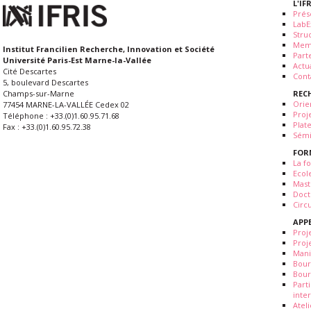
L'IF
Prés
LabE
Stru
Mem
Institut Francilien Recherche, Innovation et Société
Part
Université Paris-Est Marne-la-Vallée
Actua
Cité Descartes
Cont
5, boulevard Descartes
REC
Champs-sur-Marne
Orie
77454 MARNE-LA-VALLÉE Cedex 02
Proj
Téléphone : +33.(0)1.60.95.71.68
Plat
Fax : +33.(0)1.60.95.72.38
Sémi
FOR
La fo
Ecol
Mast
Doct
Circ
APP
Proj
Proj
Mani
Bour
Bour
Part
inte
Atel