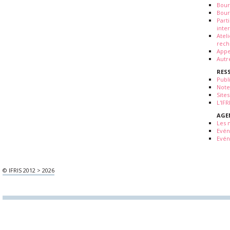
Bour
Bour
Part
inte
Atel
rech
Appe
Autr
RES
Publ
Note
Sites
L'IF
AGE
Les 
Evé
Evén
© IFRIS 2012 > 2026