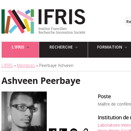
L’IFRIS
RECHERCHE
FORMATION
L'IFRIS
»
Membres
» Peerbaye Ashveen
Ashveen Peerbaye
Poste
Maître de confér
Institution d
Laboratoire Interd
Innovations Socié