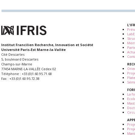
L'IF
Prés
LabE
Stru
Mem
Institut Francilien Recherche, Innovation et Société
Part
Université Paris-Est Marne-la-Vallée
Actua
Cité Descartes
Cont
5, boulevard Descartes
REC
Champs-sur-Marne
Orie
77454 MARNE-LA-VALLÉE Cedex 02
Proj
Téléphone : +33.(0)1.60.95.71.68
Plat
Fax : +33.(0)1.60.95.72.38
Sémi
FOR
La fo
Ecol
Mast
Doct
Circ
APP
Proj
Proj
Mani