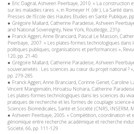
Eric Dagiral, Ashveen Peerbaye, 2010. « La construction et 
sur les maladies rares. », in Romeyer H. (dir.), La Santé dans
Presses de l’Ecole des Hautes Etudes en Santé Publique, pp
Grégoire Mallard, Catherine Paradeise, Ashveen Peerbaye 
and National Sovereignty, New York, Routledge, 231p.
Franck Aggeri, Anne Branciard, Pascal Le Masson, Cathe
Peerbaye,. 2007. « Les plates-formes technologiques dans les
politiques publiques, organisations et performances », Revue
120, pp. 21-40.
Grégoire Mallard, Catherine Paradeise, Ashveen Peerbaye
souverainetés : Les sciences au cœur du projet national ? », 
pp. 279-285.
Franck Aggeri, Anne Branciard, Corinne Genet, Caroline 
Vincent Mangematin, Hiroatsu Nohara, Catherine Paradeis
Les plates-formes technologiques dans les sciences du vivant
pratiques de recherche et les formes de couplage science
Sciences Biomédicales, Santé et Société (CNRS, INSERM, M
Ashveen Peerbaye, 2005. « Compétition, coordination et eff
génomique entre recherche académique et recherche industr
Société, 66, pp. 111-129.