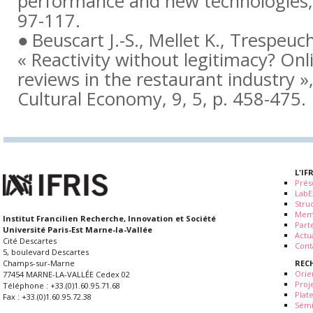
performance and new technologies
97-117.
Beuscart J.-S., Mellet K., Trespeuc
« Reactivity without legitimacy? On
reviews in the restaurant industry »
Cultural Economy
,
9
, 5, p. 458-475.
L'IF
Prés
LabE
Stru
Mem
Institut Francilien Recherche, Innovation et Société
Part
Université Paris-Est Marne-la-Vallée
Actua
Cité Descartes
Cont
5, boulevard Descartes
REC
Champs-sur-Marne
Orie
77454 MARNE-LA-VALLÉE Cedex 02
Proj
Téléphone : +33.(0)1.60.95.71.68
Plat
Fax : +33.(0)1.60.95.72.38
Sémi