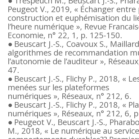
Trespeuch M., Beuscart J.-S., Phar
Peugeot V., 2019, « Échanger entre p
construction et euphémisation du l
l’heure numérique »,
Revue Francais
Economie
,
n° 22
, 1, p. 125-150.
Beuscart J.-S., Coavoux S., Maillard
algorithmes de recommandation mu
l’autonomie de l’auditeur »,
Réseaux
47.
Beuscart J.-S., Flichy P., 2018, « Le
menées sur les plateformes
numériques »,
Réseaux
,
n° 212
, 6.
Beuscart J.-S., Flichy P., 2018, « P
numériques »,
Réseaux
,
n° 212
, 6, 
Peugeot V., Beuscart J.-S., Pharabod
M., 2018, « Le numérique au servic