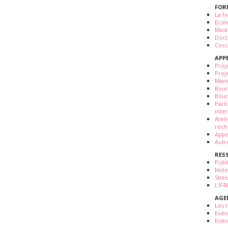
FOR
La fo
Ecol
Mast
Doct
Circ
APP
Proj
Proj
Mani
Bour
Bour
Part
inte
Atel
rech
Appe
Autr
RES
Publ
Note
Sites
L'IF
AGE
Les 
Evé
Evén