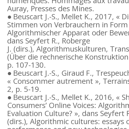
numériques. Hommages aux travaux
Auray
, Presses des Mines.
Beuscart J.-S., Mellet K., 2017, « D
Stimmen von Verbrauchern in Form 
Algorithmischer Apparat oder Bewer
dans Seyfert R., Roberge
J. (dirs.),
Algorithmuskulturen
, Trans
(Über die rechnerische Konstruktion 
p. 107-130.
Beuscart J.-S., Giraud F., Trespeuc
« Consommer autrement »,
Terrain
2, p. 5-19.
Beuscart J.-S., Mellet K., 2016, « 
Consumers’ Online Voices: Algorith
Evaluation Culture? », dans Seyfert R
(dirs.),
Algorithmic cultures: essays