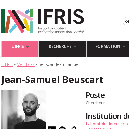
L’IFRIS
RECHERCHE
FORMATION
L'IFRIS
»
Membres
» Beuscart Jean-Samuel
Jean-Samuel Beuscart
Poste
Chercheur
Institution 
Laboratoire Interdiscip