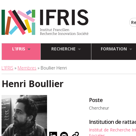
L’IFRIS
RECHERCHE
FORMATION
L'IFRIS
»
Membres
» Boullier Henri
Henri Boullier
Poste
Chercheur
Institution de rat
Institut de Recherche In
Sociales