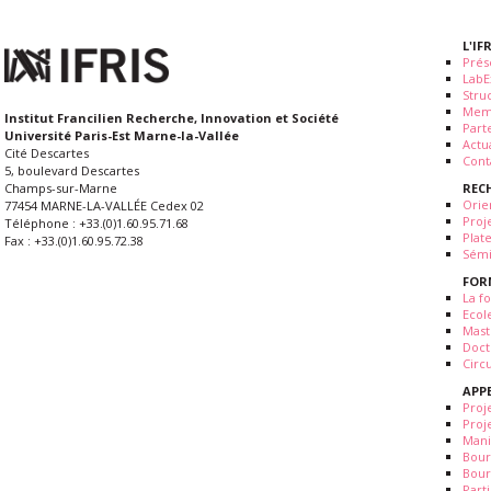
L'IF
Prés
LabE
Stru
Mem
Institut Francilien Recherche, Innovation et Société
Part
Université Paris-Est Marne-la-Vallée
Actua
Cité Descartes
Cont
5, boulevard Descartes
REC
Champs-sur-Marne
Orie
77454 MARNE-LA-VALLÉE Cedex 02
Proj
Téléphone : +33.(0)1.60.95.71.68
Plat
Fax : +33.(0)1.60.95.72.38
Sémi
FOR
La fo
Ecol
Mast
Doct
Circ
APP
Proj
Proj
Mani
Bour
Bour
Part