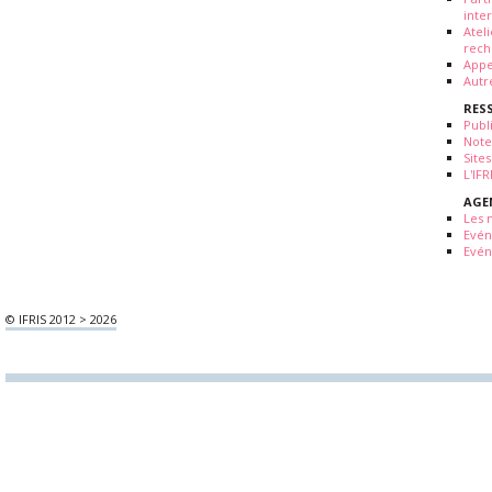
inte
Atel
rech
Appe
Autr
RES
Publ
Note
Sites
L'IF
AGE
Les 
Evé
Evén
© IFRIS 2012 > 2026