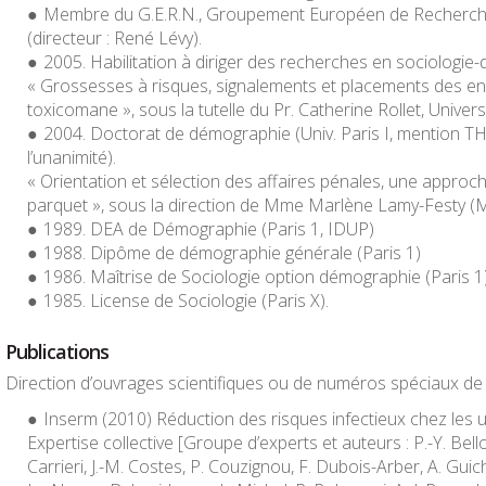
Membre du G.E.R.N., Groupement Européen de Recherche
(directeur : René Lévy).
2005.
Habilitation à diriger des recherches en sociologi
« Grossesses à risques, signalements et placements des e
toxicomane », sous la tutelle du Pr. Catherine Rollet, Universi
2004.
Doctorat de démographie
(Univ. Paris I, mention TH 
l’unanimité).
« Orientation et sélection des affaires pénales, une approche
parquet », sous la direction de Mme Marlène Lamy-Festy (MC
1989. DEA de Démographie (Paris 1, IDUP)
1988. Dipôme de démographie générale (Paris 1)
1986. Maîtrise de Sociologie option démographie (Paris 1
1985. License de Sociologie (Paris X).
Publications
Direction d’ouvrages scientifiques ou de numéros spéciaux de
Inserm (2010)
Réduction des risques infectieux chez les 
Expertise collective
[Groupe d’experts et auteurs : P.-Y. Bell
Carrieri, J.-M. Costes, P. Couzignou, F. Dubois-Arber, A. Guic