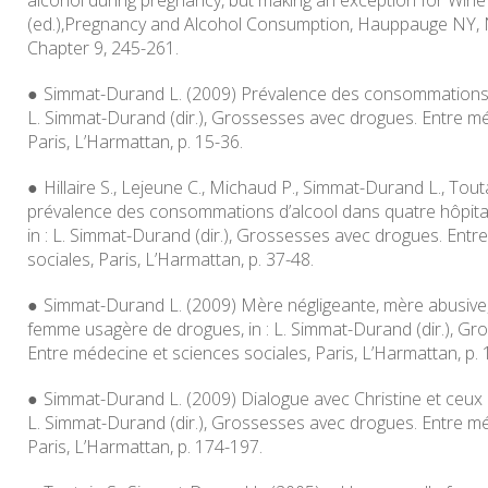
alcohol during pregnancy, but making an exception for Wine
(ed.),
Pregnancy and Alcohol Consumption
, Hauppauge NY, 
Chapter 9, 245-261.
Simmat-Durand L. (2009) Prévalence des consommations, si
L. Simmat-Durand (dir.),
Grossesses avec drogues. Entre mé
Paris, L’Harmattan, p. 15-36.
Hillaire S., Lejeune C., Michaud P., Simmat-Durand L., Tou
prévalence des consommations d’alcool dans quatre hôpitau
in : L. Simmat-Durand (dir.),
Grossesses avec drogues. Entre
sociales
, Paris, L’Harmattan, p. 37-48.
Simmat-Durand L. (2009) Mère négligeante, mère abusive, 
femme usagère de drogues, in : L. Simmat-Durand (dir.),
Gro
Entre médecine et sciences sociales
, Paris, L’Harmattan, p.
Simmat-Durand L. (2009) Dialogue avec Christine et ceux qui
L. Simmat-Durand (dir.),
Grossesses avec drogues. Entre mé
Paris, L’Harmattan, p. 174-197.