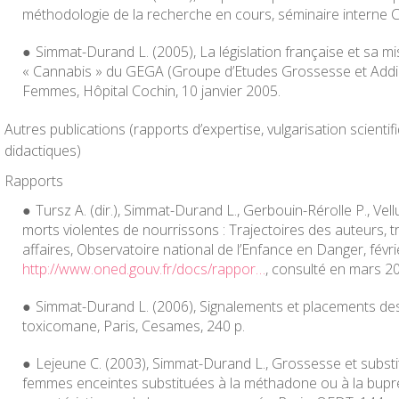
méthodologie de la recherche en cours,
séminaire interne
Simmat-Durand L. (2005), La législation française et sa m
« Cannabis » du GEGA (Groupe d’Etudes Grossesse et Addi
Femmes, Hôpital Cochin, 10 janvier 2005.
Autres publications (rapports d’expertise, vulgarisation scientif
didactiques)
Rapports
Tursz A. (dir.), Simmat-Durand L., Gerbouin-Rérolle P., Vell
morts violentes de nourrissons : Trajectoires des auteurs, t
affaires
, Observatoire national de l’Enfance en Danger, févrie
http://www.oned.gouv.fr/docs/rappor…
, consulté en mars 2
Simmat-Durand L. (2006),
Signalements et placements de
toxicomane
, Paris, Cesames, 240 p.
Lejeune C. (2003), Simmat-Durand L.,
Grossesse et substit
femmes enceintes substituées à la méthadone ou à la bupr