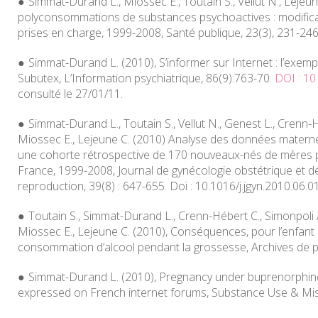
Simmat-Durand L., Miossec E., Toutain S., Vellut N., Lejeu
polyconsommations de substances psychoactives : modificati
prises en charge, 1999-2008,
Santé publique
, 23(3), 231-246
Simmat-Durand L. (2010), S’informer sur Internet : l’exe
Subutex,
L’Information psychiatrique
, 86(9):763-70.
DOI : 10
consulté le 27/01/11.
Simmat-Durand L., Toutain S., Vellut N., Genest L., Crenn-H
Miossec E., Lejeune C. (2010) Analyse des données maternel
une cohorte rétrospective de 170 nouveaux-nés de mères p
France, 1999-2008,
Journal de gynécologie obstétrique et de
reproduction
, 39(8) : 647-655. Doi : 10.1016/j.jgyn.2010.06.0
Toutain S., Simmat-Durand L., Crenn-Hébert C., Simonpoli A.
Miossec E., Lejeune C. (2010), Conséquences, pour l’enfant à
consommation d’alcool pendant la grossesse,
Archives de p
Simmat-Durand L. (2010), Pregnancy under buprenorphine
expressed on French internet forums,
Substance Use & Mi