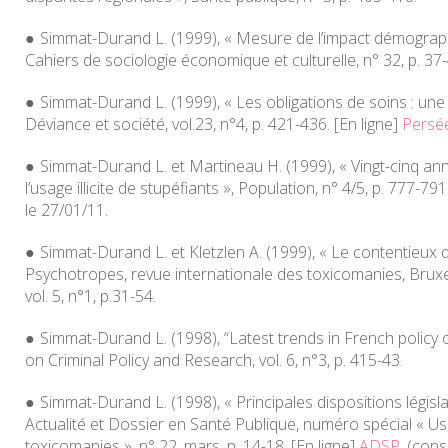
Simmat-Durand L. (1999), « Mesure de l’impact démographi
Cahiers de sociologie économique et culturelle
, n° 32, p. 37
Simmat-Durand L. (1999), « Les obligations de soins : une
Déviance et société
, vol.23, n°4, p. 421-436. [En ligne]
Persé
Simmat-Durand L. et Martineau H. (1999), « Vingt-cinq an
l’usage illicite de stupéfiants »,
Population
, n° 4/5, p. 777-791
le 27/01/11.
Simmat-Durand L. et Kletzlen A. (1999), « Le contentieux d
Psychotropes, revue internationale des toxicomanies
, Brux
vol. 5, n°1, p.31-54.
Simmat-Durand L. (1998), “Latest trends in French policy 
on Criminal Policy and Research
, vol. 6, n°3, p. 415-43.
Simmat-Durand L. (1998), « Principales dispositions législa
Actualité et Dossier en Santé Publique
, numéro spécial « U
toxicomanies », n° 22, mars, p. 14-18. [En ligne]
ADSP
, (cons