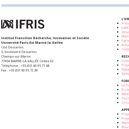
L'IF
Prés
LabE
Stru
Mem
Institut Francilien Recherche, Innovation et Société
Part
Université Paris-Est Marne-la-Vallée
Actua
Cité Descartes
Cont
5, boulevard Descartes
REC
Champs-sur-Marne
Orie
77454 MARNE-LA-VALLÉE Cedex 02
Proj
Téléphone : +33.(0)1.60.95.71.68
Plat
Fax : +33.(0)1.60.95.72.38
Sémi
FOR
La fo
Ecol
Mast
Doct
Circ
APP
Proj
Proj
Mani
Bour