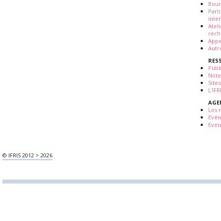
Bour
Part
inte
Atel
rech
Appe
Autr
RES
Publ
Note
Sites
L'IF
AGE
Les 
Evé
Evén
© IFRIS 2012 > 2026