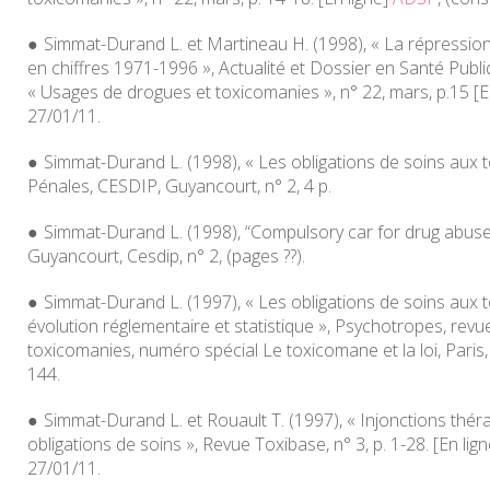
Simmat-Durand L. et Martineau H. (1998), « La répression
en chiffres 1971-1996 »,
Actualité et Dossier en Santé Publ
« Usages de drogues et toxicomanies », n° 22, mars, p.15 [E
27/01/11.
Simmat-Durand L. (1998), « Les obligations de soins aux
Pénales
, CESDIP, Guyancourt, n° 2, 4 p.
Simmat-Durand L. (1998), “Compulsory car for drug abuse
Guyancourt, Cesdip, n° 2, (pages ??).
Simmat-Durand L. (1997), « Les obligations de soins aux to
évolution réglementaire et statistique »,
Psychotropes, revue
toxicomanies
, numéro spécial Le toxicomane et la loi, Paris,
144.
Simmat-Durand L. et Rouault T. (1997), « Injonctions thér
obligations de soins »,
Revue Toxibase
, n° 3, p. 1-28. [En lig
27/01/11.