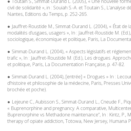
Toutain S., Simmat-Durand L. (2005), « Une nouvelle forme o
civil de solidarité », in : Souiah S.-A. et Toutain S.,
L’analyse d
Nantes, Editions du Temps, p. 252-265.
Jauffret-Roustide M., Simmat-Durand L. (2004), « État de 
modalités d’usgaes, usagers », In : Jauffret-Roustide M. (Ed.)
sociologique, économique et politique
, Paris, La Documentat
Simmat-Durand L. (2004), « Aspects législatifs et réglemen
trafic », In : Jauffret-Roustide M. (Ed.),
Les drogues. Approch
et politique
, Paris, La Documentation Française, p. 47-82.
Simmat-Durand L. (2004), [entrée] « Drogues » In : Lecourt,
d’histoire et philosophie de la médecine
, Paris, Presses Univ
brochée et poche).
Lejeune C., Aubisson S., Simmat-Durand L., Cneude F., Piq
« Buprenorphine and pregnancy. A comparative, Multicenter 
Buprenorphine vs Methadone maintenance”, In : Kintz, P., M
therapy of opiate addiction
, Totowa, New Jersey, Humana Pr