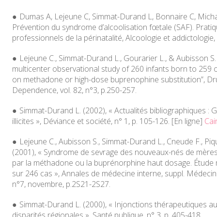
Dumas A, Lejeune C, Simmat-Durand L, Bonnaire C, Michaud
Prévention du syndrome d’alcoolisation fœtale (SAF). Prati
professionnels de la périnatalité,
Alcoologie et addictologie
,
Lejeune C., Simmat-Durand L., Gourarier L., & Aubisson S.
multicenter observational study of 260 infants born to 25
on methadone or high-dose buprenophine substitution”,
Dr
Dependence
, vol. 82, n°3, p.250-257.
Simmat-Durand L. (2002), « Actualités bibliographiques :
illicites »,
Déviance et société
, n° 1, p. 105-126. [En ligne]
Cai
Lejeune C., Aubisson S., Simmat-Durand L., Cneude F., Piqu
(2001), « Syndrome de sevrage des nouveaux-nés de mères
par la méthadone ou la buprénorphine haut dosage. Étude m
sur 246 cas »,
Annales de médecine interne, suppl. Médecin
n°7, novembre, p.2S21-2S27.
Simmat-Durand L. (2000), « Injonctions thérapeutiques au
disparités régionales »,
Santé publique
, n° 3, p. 405-418.