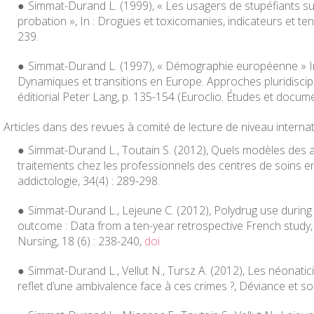
Simmat-Durand L. (1999), « Les usagers de stupéfiants sui
probation », In :
Drogues et toxicomanies, indicateurs et t
239.
Simmat-Durand L. (1997), « Démographie européenne » In : 
Dynamiques et transitions en Europe. Approches pluridiscipl
éditiorial Peter Lang, p. 135-154 (Euroclio. Études et documen
Articles dans des revues à comité de lecture de niveau internat
Simmat-Durand L., Toutain S. (2012), Quels modèles des a
traitements chez les professionnels des centres de soins e
addictologie
, 34(4) : 289-298.
Simmat-Durand L., Lejeune C. (2012), Polydrug use durin
outcome : Data from a ten-year retrospective French study
Nursing
, 18 (6) : 238-240,
doi
Simmat-Durand L., Vellut N., Tursz A. (2012), Les néonaticid
reflet d’une ambivalence face à ces crimes ?,
Déviance et so