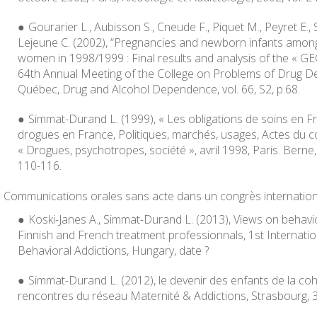
Gourarier L., Aubisson S., Cneude F., Piquet M., Peyret E.,
Lejeune C. (2002), “Pregnancies and newborn infants amon
women in 1998/1999 : Final results and analysis of the « GE
64th Annual Meeting of the College on Problems of Drug D
Québec,
Drug and Alcohol Dependence
, vol. 66, S2, p.68.
Simmat-Durand L. (1999), « Les obligations de soins en Fr
drogues en France, Politiques, marchés, usages
, Actes du c
« Drogues, psychotropes, société », avril 1998, Paris. Berne,
110-116.
Communications orales sans acte dans un congrès internationa
Koski-Janes A., Simmat-Durand L. (2013), Views on behav
Finnish and French treatment professionnals,
1st Internati
Behavioral Addictions
, Hungary, date ?
Simmat-Durand L. (2012), le devenir des enfants de la coh
rencontres du réseau Maternité & Addictions
, Strasbourg,