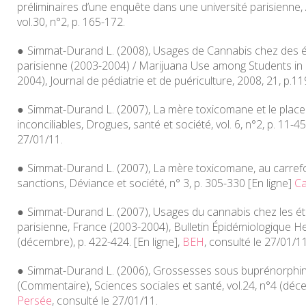
préliminaires d’une enquête dans une université parisienne,
vol.30, n°2, p. 165-172.
Simmat-Durand L. (2008), Usages de Cannabis chez des ét
parisienne (2003-2004) / Marijuana Use among Students in a
2004),
Journal de pédiatrie et de puériculture
, 2008, 21, p.1
Simmat-Durand L. (2007), La mère toxicomane et le place
inconciliables,
Drogues, santé et société
, vol. 6, n°2, p. 11-4
27/01/11.
Simmat-Durand L. (2007), La mère toxicomane, au carref
sanctions,
Déviance et société
, n° 3, p. 305-330 [En ligne]
Ca
Simmat-Durand L. (2007), Usages du cannabis chez les étu
parisienne, France (2003-2004),
Bulletin Épidémiologique 
(décembre), p. 422-424. [En ligne],
BEH
, consulté le 27/01/11
Simmat-Durand L. (2006), Grossesses sous buprénorphi
(Commentaire),
Sciences sociales et santé
, vol.24, n°4 (déc
Persée
, consulté le 27/01/11.