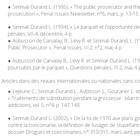
Simmat-Durand L. (1995), « The public prosecutor and th
prosecution »,
Penal Issues Newsletter
, n°6, mars, p. 13-15.
Simmat-Durand L. (1994), « Le parquet et l’opportunité d
pénales, VII-4, décembre, 4 p.
Aubusson de Carvalay, B., Lévy R. et Simmat-Durand, L. (1
Public Prosecutor »,
Penal Issues
, III.2, n°2, mai, 4 p.
Aubusson de Carvalay B., Lévy R. et Simmat-Durand L. (1
poursuites par le parquet »,
Questions pénales
, III.2, mai, 4 
Articles dans des revues internationales ou nationales sans co
Lejeune C., Simmat-Durand L., Aubisson S., Gourarier L. et
« Traitements de substitution pendant la grossesse : bilan tr
addictions
, vol. 5, n°4, p. 147-148.
Simmat-Durand L. (2002), « De la loi de 1970 aux plans 
contre la toxicomanie, la définition de l’usager de stupéfiant
dossier Drogues et toxicomanies, n° 310/311, mars-avril, pp