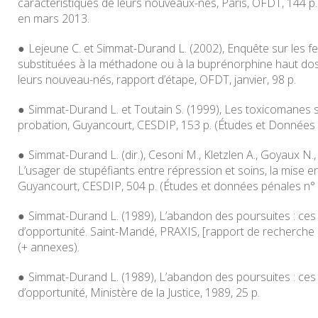
caractéristiques de leurs nouveaux-nés
, Paris, OFDT, 144 p.
en mars 2013.
Lejeune C. et Simmat-Durand L. (2002),
Enquête sur les 
substituées à la méthadone ou à la buprénorphine haut dos
leurs nouveau-nés
, rapport d’étape, OFDT, janvier, 98 p.
Simmat-Durand L. et Toutain S. (1999), Les toxicomanes s
probation, Guyancourt, CESDIP, 153 p. (Études et Données 
Simmat-Durand L. (dir.), Cesoni M., Kletzlen A., Goyaux N.
L’usager de stupéfiants entre répression et soins, la mise e
Guyancourt, CESDIP, 504 p. (Études et données pénales n° 
Simmat-Durand L. (1989), L’abandon des poursuites : ces
d’opportunité. Saint-Mandé,
PRAXIS
, [rapport de recherche
(+ annexes).
Simmat-Durand L. (1989),
L’abandon des poursuites : ces
d’opportunité
, Ministère de la Justice, 1989, 25 p.