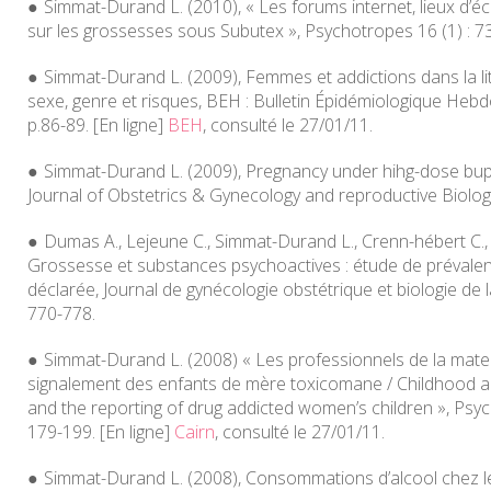
Simmat-Durand L. (2010), « Les forums internet, lieux d’é
sur les grossesses sous Subutex »,
Psychotropes
16 (1) : 7
Simmat-Durand L. (2009), Femmes et addictions dans la lit
sexe, genre et risques,
BEH : Bulletin Épidémiologique Heb
p.86-89. [En ligne]
BEH
, consulté le 27/01/11.
Simmat-Durand L. (2009), Pregnancy under hihg-dose bu
Journal of Obstetrics & Gynecology and reproductive Biolog
Dumas A., Lejeune C., Simmat-Durand L., Crenn-hébert C.,
Grossesse et substances psychoactives : étude de préval
déclarée,
Journal de gynécologie obstétrique et biologie de 
770-778.
Simmat-Durand L. (2008) « Les professionnels de la matern
signalement des enfants de mère toxicomane / Childhood a
and the reporting of drug addicted women’s children »,
Psyc
179-199. [En ligne]
Cairn
, consulté le 27/01/11.
Simmat-Durand L. (2008), Consommations d’alcool chez les