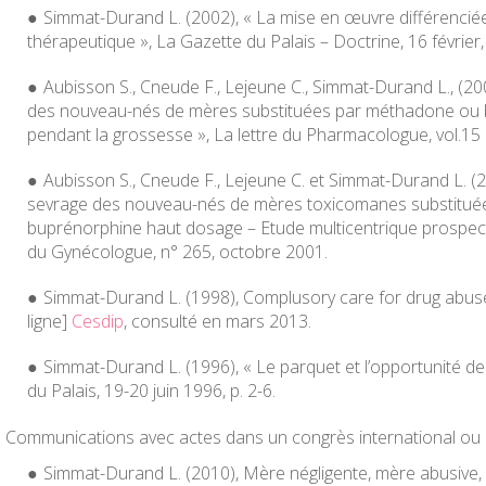
Simmat-Durand L. (2002), « La mise en œuvre différenciée 
thérapeutique »,
La Gazette du Palais – Doctrine
, 16 février
Aubisson S., Cneude F., Lejeune C., Simmat-Durand L., (2
des nouveau-nés de mères substituées par méthadone ou
pendant la grossesse »,
La lettre du Pharmacologue
, vol.15
Aubisson S., Cneude F., Lejeune C. et Simmat-Durand L. (
sevrage des nouveau-nés de mères toxicomanes substituée
buprénorphine haut dosage – Etude multicentrique prospect
du Gynécologue
, n° 265, octobre 2001.
Simmat-Durand L. (1998), Complusory care for drug abuser
ligne]
Cesdip
, consulté en mars 2013.
Simmat-Durand L. (1996), « Le parquet et l’opportunité de
du Palais
, 19-20 juin 1996, p. 2-6.
Communications avec actes dans un congrès international ou n
Simmat-Durand L. (2010), Mère négligente, mère abusive, 