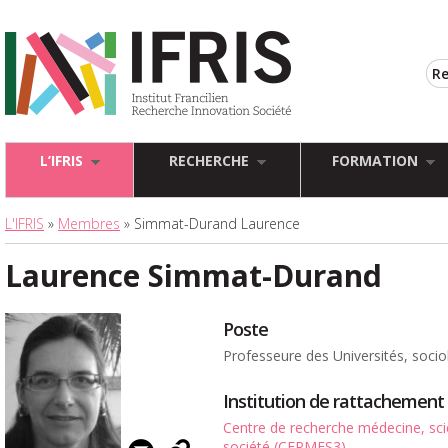
L’IFRIS
RECHERCHE
FORMATION
L'IFRIS
»
Membres
» Simmat-Durand Laurence
Laurence Simmat-Durand
Poste
Professeure des Universités, soci
Institution de rattachement
Centre de recherche médecine, sci
société (CERMES3)