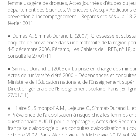
femme usagère de drogues, Actes Journées d’études du jeud
département des Sciences, Villeneuve-d’Ascq, « Addictions et 
prévention à l’accompagnement – Regards croisés », p. 18-
février 2011.
Dumas A., Simmat-Durand L. (2007), Grossesse et substa
enquête de prévalence dans une maternité de la région par
4-5 décembre 2006, Fécamp, Les Cahiers de l’IREB, n° 18, p.
consulté le 27/01/11.
Simmat-Durand L. (2003), « La prise en charge des mineur
Actes de l’université d’été 2000 – Dépendances et conduites
Ministère de l’Éducation nationale, de l’Enseignement supéri
Direction générale de l’Enseignement scolaire, Paris [En lig
27/01/11).
Hillaire S., Simonpoli A.M., Lejeune C., Simmat-Durand L. e
« Prévalence de l’alcoolisation à risque chez les femmes ence
questionnaire AUDIT pour le repérage », Actes des Recomm
française d’alcoologie « Les conduites d’alcoolisation au co
octobre 2002, Paris,
Alcoologie et Addictologie
, 2002, vol. 24