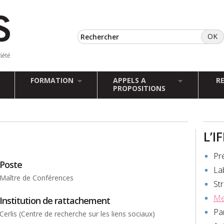
FORMATION
APPELS A
R
PROPOSITIONS
L’I
Pr
Poste
La
Maître de Conférences
St
Me
Institution de rattachement
Pa
Cerlis (Centre de recherche sur les liens sociaux)