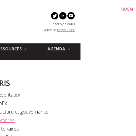
FR
/
EN
Inscrivez vous
à notre
newsletter
ESSOURCES
AGENDA
FRIS
ésentation
bEx
ructure et gouvernance
mbres
rtenaires