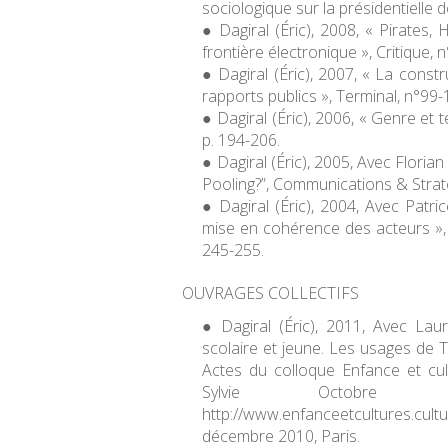
sociologique sur la présidentielle 
Dagiral (Éric), 2008, « Pirates,
frontière électronique »,
Critique
, 
Dagiral (Éric), 2007, « La const
rapports publics »,
Terminal
, n°99-
Dagiral (Éric), 2006, « Genre et 
p. 194-206.
Dagiral (Éric), 2005, Avec Flori
Pooling?”,
Communications & Strat
Dagiral (Éric), 2004, Avec Patrice
mise en cohérence des acteurs »
245-255.
OUVRAGES COLLECTIFS
Dagiral (Éric), 2011, Avec Laur
scolaire et jeune. Les usages de 
Actes du colloque Enfance et cul
Sylvie Octobre 
http://www.enfanceetcultures.cultu
décembre 2010, Paris.