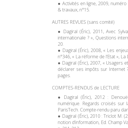
Activités en ligne
, 2009,
numéro c
& travaux
, n°15.
AUTRES REVUES (sans comité)
Dagiral (Éric), 2011, Avec Sylv
internationale ? »,
Questions inter
20.
Dagiral (Éric), 2008, « Les enjeu
n°346, « La réforme de l’Etat », La
Dagiral (Éric), 2007, « Usagers 
déclarer ses impôts sur Internet 
pages.
COMPTES-RENDUS de LECTURE
Dagiral (Éric), 2012 : Denouël
numérique. Regards croisés sur l
ParisTech. Compte-rendu paru da
Dagiral (Éric), 2010 : Triclot M. (
notion d’information
, Ed. Champ V