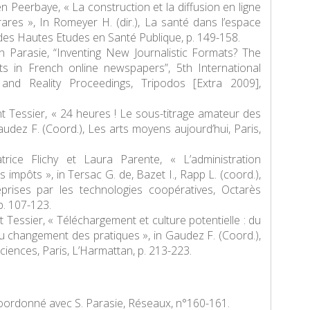
en Peerbaye, « La construction et la diffusion en ligne
rares », In Romeyer H. (dir.),
La santé dans l’espace
 des Hautes Etudes en Santé Publique, p. 149-158.
ain Parasie, “Inventing New Journalistic Formats? The
ents in French online newspapers”,
5th International
and Reality Proceedings
,
Tripodos
[Extra 2009],
nt Tessier, « 24 heures ! Le sous-titrage amateur des
Gaudez F. (Coord.),
Les arts moyens aujourd’hui
, Paris,
trice Flichy et Laura Parente, « L’administration
impôts », in Tersac G. de, Bazet I., Rapp L. (coord.),
eprises par les technologies coopératives
, Octarès
 p. 107-123.
t Tessier, « Téléchargement et culture potentielle : du
changement des pratiques », in Gaudez F. (Coord.),
sciences,
Paris, L’Harmattan, p. 213-223.
oordonné avec S. Parasie,
Réseaux
, n°160-161.