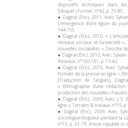
dispositifs techniques dans l
Eduquer|Former
, n°42, p. 75-85.
Dagiral (Éric), 2011, Avec Sylva
L’émergence d’une figure du jour
144-155.
Dagiral (Éric), 2010, « L’articu
réseaux sociaux et l’université »,
nouvelles sociabilités », Desclée d
Dagiral (Éric), 2010, Avec Sylvain
Réseaux
, n°160-161, p. 13-42.
Dagiral (Éric), 2010, Avec Sylv
formats de la presse en ligne »,
Ré
[Traduction
de l’anglais]
, Dagira
« Ethnographie d’une rédaction 
production des nouvelles chaudes 
Dagiral (Éric), 2009, Avec J.-S.
ligne »,
Terrains & travaux
, n°15, p.
Dagiral (Éric), 2009, Avec Syl
sociologue-blogueur pendant la c
n°15, p. 51-79. Article republié In