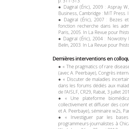
p. 311-313.
Dagiral (Éric), 2009 : Aspray W.,
Business
, Cambridge : MIT Press. 
Dagiral (Éric), 2007 : Bezes
et
fonction recherche dans les adm
Paris, 2005. In
La Revue pour l’his
Dagiral (Éric), 2004 : Nowotny 
Belin, 2003. In
La Revue pour l’his
Dernières interventions en colloq
« The pragmatics of rare disease 
(avec A. Peerbaye), Congrès inter
« Discuter de maladies incertai
dans les forums dédiés aux maladi
de l’AISLF, CR29, Rabat, 3 juillet 20
« Une plateforme biomédica
collectivement et diffuser des conn
et A. Peerbaye), séminaire w2s, Par
« Investiguer par les bas
programmeurs-journalistes
à Chica