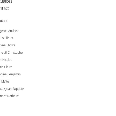
ualités
ntact
aussi
geron Andrée
 Fouilleux
lyne Lhoste
neuil Christophe
n Nicolas
ris Claire
oine Benjamin
n Maïté
ssoz Jean-Baptiste
tinet Nathalie