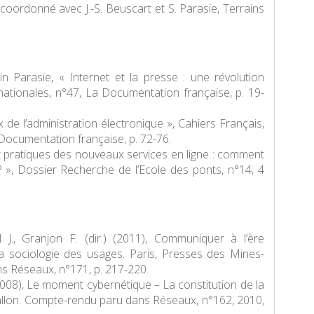
oordonné avec J.-S. Beuscart et S. Parasie,
Terrains
ain Parasie, « Internet et la presse : une révolution
nationales
, n°47, La Documentation française, p. 19-
x de l’administration électronique »,
Cahiers Français
,
 Documentation française, p. 72-76.
et pratiques des nouveaux services en ligne : comment
? »,
Dossier Recherche de l’Ecole des ponts
, n°14, 4
 J., Granjon F. (dir.) (2011),
Communiquer à l’ère
a sociologie des usages
. Paris, Presses des Mines-
ns
Réseaux
, n°171, p. 217-220.
2008),
Le moment cybernétique – La constitution de la
allon. Compte-rendu paru dans
Réseaux
, n°162, 2010,