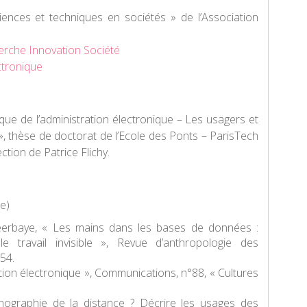
nces et techniques en sociétés » de l’Association
herche Innovation Société
ctronique
que de l’administration électronique – Les usagers et
 », thèse de doctorat de l’Ecole des Ponts – ParisTech
ection de Patrice Flichy.
e)
 Peerbaye, « Les mains dans les bases de données :
le travail invisible »,
Revue d’anthropologie des
254.
ation électronique »,
Communications
, n°88, « Cultures
hnographie de la distance ? Décrire les usages des