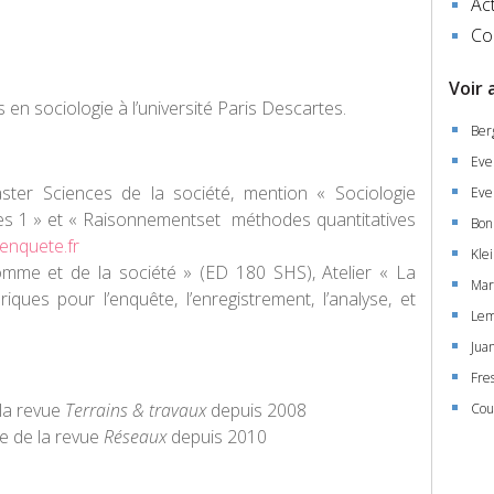
Act
Co
Voir 
 en sociologie à l’université Paris Descartes.
Ber
Eve
ster Sciences de la société, mention « Sociologie
Eve
ves 1 » et « Raisonnementset méthodes quantitatives
Bon
enquete.fr
Klei
omme et de la société » (ED 180 SHS), Atelier « La
Mar
iques pour l’enquête, l’enregistrement, l’analyse, et
Lem
Jua
Fre
la revue
Terrains & travaux
depuis 2008
Cou
e de la revue
Réseaux
depuis 2010