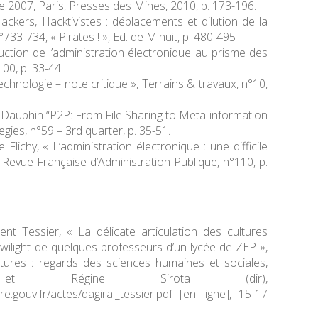
de 2007
, Paris, Presses des Mines, 2010, p. 173-196.
 Hackers, Hacktivistes : déplacements et dilution de la
n°733-734, « Pirates ! », Ed. de Minuit, p. 480-495
ruction de l’administration électronique au prisme des
100, p. 33-44.
technologie – note critique »,
Terrains & travaux
, n°10,
an Dauphin “P2P: From File Sharing to Meta-information
egies
, n°59 – 3rd quarter, p. 35-51.
 Flichy, « L’administration électronique : une difficile
,
Revue Française d’Administration Publique
, n°110, p.
ent Tessier, « La délicate articulation des cultures
Twilight de quelques professeurs d’un lycée de ZEP »,
tures : regards des sciences humaines et sociales
,
et Régine Sirota (dir),
re.gouv.fr/actes/dagiral_tessier.pdf [en ligne], 15-17