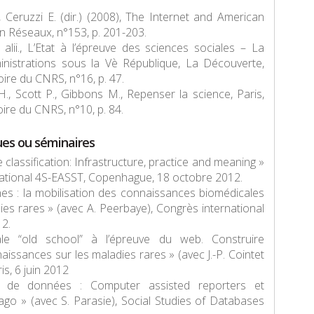
 Ceruzzi E. (dir.) (2008),
The Internet and American
In
Réseaux
, n°153, p. 201-203.
 alii.
, L’Etat à l’épreuve des sciences sociales – La
inistrations sous la Vè République, La Découverte,
toire du CNRS
, n°16, p. 47.
H., Scott P., Gibbons M.,
Repenser la science
, Paris,
toire du CNRS
, n°10, p. 84.
ues ou séminaires
classification: Infrastructure, practice and meaning »
national 4S-EASST, Copenhague, 18 octobre 2012.
nes : la mobilisation des connaissances biomédicales
es rares » (avec A. Peerbaye), Congrès international
12.
le “old school” à l’épreuve du web. Construire
aissances sur les maladies rares » (avec J.-P. Cointet
is, 6 juin 2012
es de données :
Computer assisted reporters
et
go » (avec S. Parasie),
Social Studies of Databases