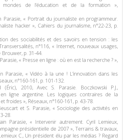
es mondes de l’éducation et de la formation »,
in Parasie, « Portrait du journaliste en programmeur.
naliste
hacker
»,
Cahiers du journalisme
, n°22-23, p.
lation des sociabilités et des savoirs en tension : les
Transversalités
, n°116, « Internet, nouveaux usages,
e Brouwer, p. 31-44.
 Parasie, « Presse en ligne : où en est la recherche ? »,
ain Parasie, « Vidéo à la une ! L’innovation dans les
seaux,
n°160-161, p. 101-132.
l (Éric), 2010, Avec S. Parasie. Boczkowski P.J.,
en ligne argentine. Les logiques contraires de la
et froides »,
Réseaux
, n°160-161, p. 43-78.
 Beuscart et S. Parasie, « Sociologie des activités en
 3-28.
vain Parasie, « Intervenir autrement. Cyril Lemieux,
ampagne présidentielle de 2007 »,
Terrains & travaux
,
 Lemieux C.,
Un président élu par les médias ? Regard