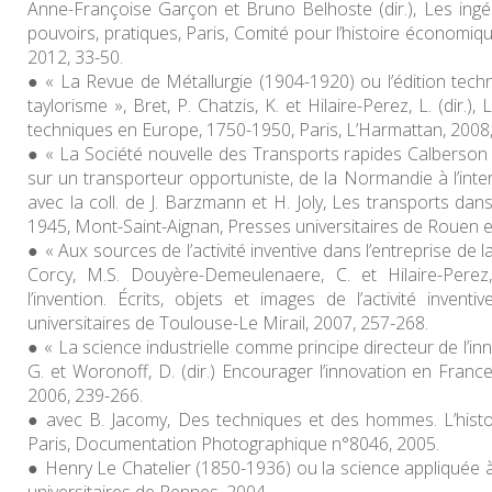
Anne-Françoise Garçon et Bruno Belhoste (dir.),
Les ingé
pouvoirs, pratiques
, Paris, Comité pour l’histoire économiqu
2012, 33-50.
« La Revue de Métallurgie (1904-1920) ou l’édition techn
taylorisme », Bret, P. Chatzis, K. et Hilaire-Perez, L. (dir.),
L
techniques en Europe, 1750-1950
, Paris, L’Harmattan, 2008
« La Société nouvelle des Transports rapides Calberson
sur un transporteur opportuniste, de la Normandie à l’inter
avec la coll. de J. Barzmann et H. Joly,
Les transports dans
1945,
Mont-Saint-Aignan, Presses universitaires de Rouen e
« Aux sources de l’activité inventive dans l’entreprise de l
Corcy, M.S. Douyère-Demeulenaere, C. et Hilaire-Perez, 
l’invention. Écrits, objets et images de l’activité inventiv
universitaires de Toulouse-Le Mirail, 2007, 257-268.
« La science industrielle comme principe directeur de l’inn
G. et Woronoff, D. (dir.)
Encourager l’innovation en Franc
2006, 239-266.
avec B. Jacomy,
Des techniques et des hommes. L’histoi
Paris, Documentation Photographique n°8046, 2005.
Henry Le Chatelier (1850-1936) ou la science appliquée à 