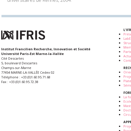
universitaires de Rennes, 2004.
L'IF
Prés
LabE
Stru
Mem
Institut Francilien Recherche, Innovation et Société
Part
Université Paris-Est Marne-la-Vallée
Actua
Cité Descartes
Cont
5, boulevard Descartes
REC
Champs-sur-Marne
Orie
77454 MARNE-LA-VALLÉE Cedex 02
Proj
Téléphone : +33.(0)1.60.95.71.68
Plat
Fax : +33.(0)1.60.95.72.38
Sémi
FOR
La fo
Ecol
Mast
Doct
Circ
APP
Proj
Proj