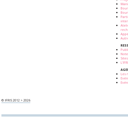
Mani
Bour
Bour
Part
inte
Atel
rech
Appe
Autr
RES
Publ
Note
Sites
L'IF
AGE
Les 
Evé
Evén
© IFRIS 2012 > 2026