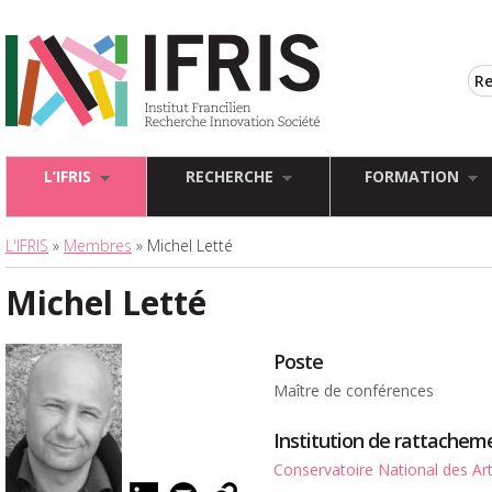
L’IFRIS
RECHERCHE
FORMATION
L'IFRIS
»
Membres
» Michel Letté
Michel Letté
Poste
Maître de conférences
Institution de rattachem
Conservatoire National des Art