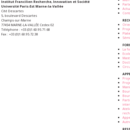
Institut Francilien Recherche, Innovation et Société
Part
Université Paris-Est Marne-la-Vallée
Actua
Cité Descartes
Cont
5, boulevard Descartes
REC
Champs-sur-Marne
Orie
77454 MARNE-LA-VALLÉE Cedex 02
Proj
Téléphone : +33.(0)1.60.95.71.68
Plat
Fax : +33.(0)1.60.95.72.38
Sémi
FOR
La fo
Ecol
Mast
Doct
Circ
APP
Proj
Proj
Mani
Bour
Bour
Part
inte
Atel
rech
Appe
Autr
RES