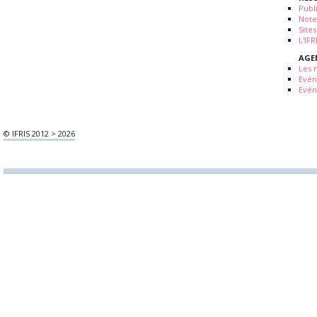
Publ
Note
Sites
L'IF
AGE
Les 
Evé
Evén
© IFRIS 2012 > 2026