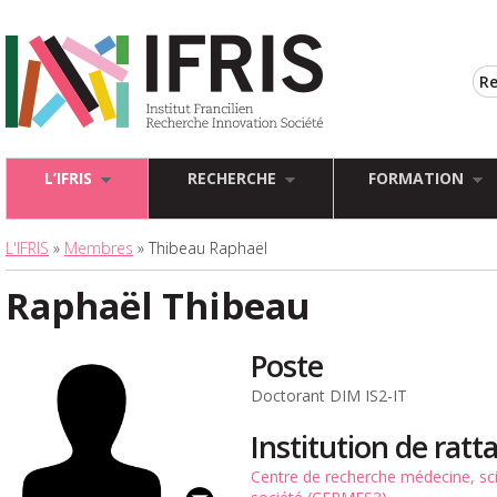
L’IFRIS
RECHERCHE
FORMATION
L'IFRIS
»
Membres
» Thibeau Raphaël
Raphaël Thibeau
Poste
Doctorant DIM IS2-IT
Institution de rat
Centre de recherche médecine, sci