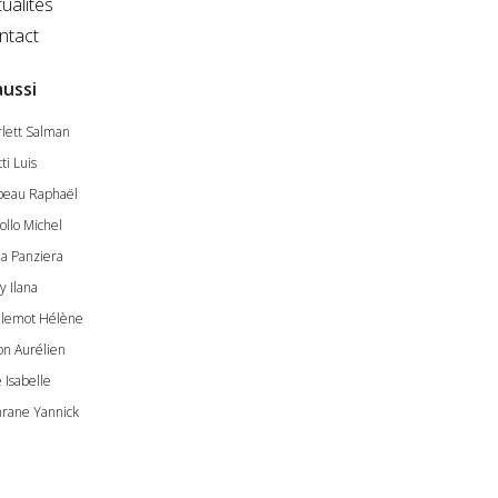
ualités
ntact
aussi
rlett Salman
ti Luis
beau Raphaël
ollo Michel
na Panziera
y Ilana
llemot Hélène
on Aurélien
e Isabelle
rane Yannick