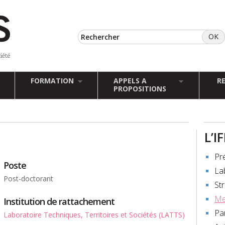
FORMATION
APPELS A
R
PROPOSITIONS
L’I
Pr
Poste
La
Post-doctorant
St
Me
Institution de rattachement
Pa
Laboratoire Techniques, Territoires et Sociétés (LATTS)