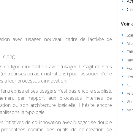
Act
Co
Voir 
Sca
tion avec l’usager: nouveau cadre de l’activité de
Miot
Thi
t Lelong
Rev
n ligne d’innovation avec l’usager. Il s’agit de sites
Fio
(entreprises ou administrations) pour associer, d’une
Löw
es à leur processus d’innovation.
Gui
’entreprise et ses usagers n’est pas encore stabilisé.
Fér
nement par rapport aux processus internes de
Vill
tion ou son architecture logicielle, il hésite encore
Mah
blissons la typologie.
es initiatives de co-innovation avec l’usager se double
et, présentées comme des outils de co-création de