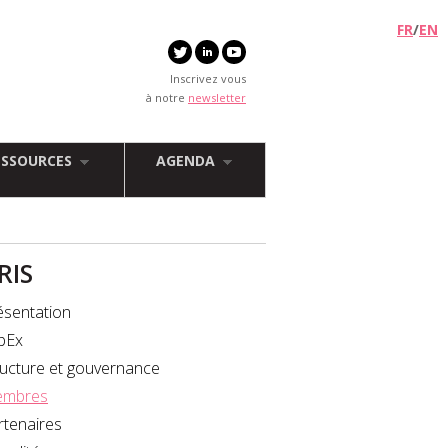
FR
/
EN
Inscrivez vous
à notre
newsletter
ESSOURCES
AGENDA
FRIS
ésentation
bEx
ructure et gouvernance
mbres
rtenaires