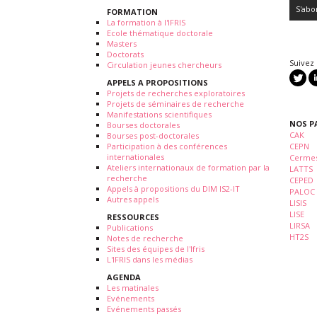
FORMATION
La formation à l'IFRIS
Ecole thématique doctorale
Masters
Doctorats
Suivez
Circulation jeunes chercheurs
APPELS A PROPOSITIONS
Projets de recherches exploratoires
Projets de séminaires de recherche
Manifestations scientifiques
NOS P
Bourses doctorales
CAK
Bourses post-doctorales
Participation à des conférences
CEPN
internationales
Cermes
Ateliers internationaux de formation par la
LATTS
recherche
CEPED
Appels à propositions du DIM IS2-IT
PALOC
Autres appels
LISIS
LISE
RESSOURCES
LIRSA
Publications
HT2S
Notes de recherche
Sites des équipes de l'Ifris
L'IFRIS dans les médias
AGENDA
Les matinales
Evénements
Evénements passés