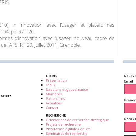
IFRIS
0), « Innovation avec l’usager et plateformes
°164, pp. 97-126.
ormes d’innovation avec l’usager: nouveau cadre de
 de l’AFS, RT 29, Juillet 2011, Grenoble.
L'IFRIS
RECEV
Présentation
Email
LabEx
Structure et gouvernance
Membres
Société
Partenaires
Prénom
Actualités
Contact
RECHERCHE
Nom / 
Orientations de recherche stratégique
Projets de recherche
Plateforme digitale CorTexT
Séminaires de recherche