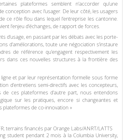
ertaines plateformes semblent n’accorder qu’une
e conception avec l’usager. De leur côté, les usagers
 ce rôle flou dans lequel l’entreprise les cantonne.
ent l’enjeu d’échanges, de rapport de forces.
s d’usage, en passant par les débats avec les porte-
ions d’améliorations, toute une négociation s’instaure
cadres de référence qu’engagent respectivement les
s dans ces nouvelles structures à la frontière des
 ligne et par leur représentation formelle sous forme
tion d’entretiens semi-directifs avec les concepteurs,
s de ces plateformes d’autre part, nous entendons
ogique sur les pratiques, encore si changeantes et
es plateformes de co-innovation »
FR; terrains financés par Orange Labs/ANRT/LATTS
siting student pendant 2 mois à la Columbia University,