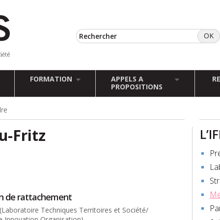
FORMATION
APPELS A
R
PROPOSITIONS
dre
-Fritz
L’I
Pr
La
St
Me
on de rattachement
Pa
 (Laboratoire Techniques Territoires et Société/
 Innovation Organisation)