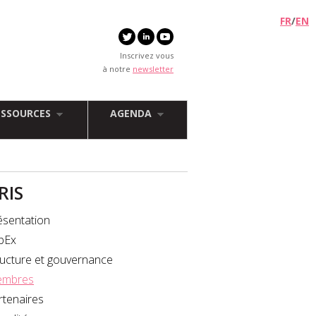
FR
/
EN
Inscrivez vous
à notre
newsletter
ESSOURCES
AGENDA
FRIS
ésentation
bEx
ructure et gouvernance
mbres
rtenaires