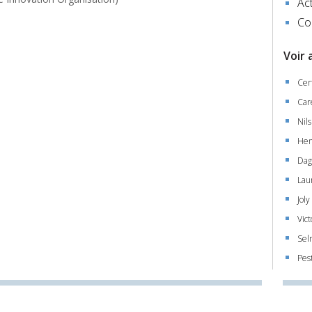
Act
Co
Voir 
Cer
Car
Nils
Hen
Dagi
Lau
Joly
Vic
Sel
Pes