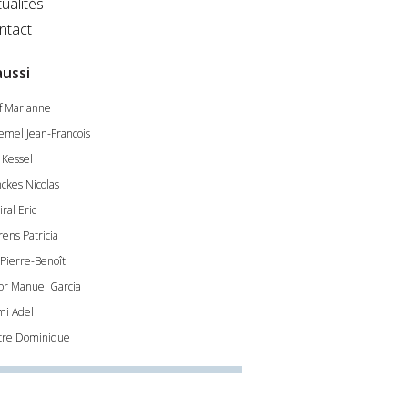
ualités
ntact
aussi
f Marianne
emel Jean-Francois
 Kessel
ckes Nicolas
ral Eric
rens Patricia
 Pierre-Benoît
tor Manuel Garcia
mi Adel
tre Dominique