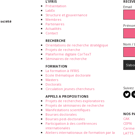
L'IFRIS
RECEV
Présentation
Email
LabEx
Structure et gouvernance
Membres
Société
Partenaires
Prénom
Actualités
Contact
RECHERCHE
Nom / 
Orientations de recherche stratégique
Projets de recherche
Plateforme digitale CorTexT
Séminaires de recherche
FORMATION
La formation à l'IFRIS
Ecole thématique doctorale
Masters
Doctorats
Suivez
Circulation jeunes chercheurs
APPELS A PROPOSITIONS
Projets de recherches exploratoires
Projets de séminaires de recherche
Manifestations scientifiques
NOS P
Bourses doctorales
CAK
Bourses post-doctorales
Participation à des conférences
CEPN
internationales
Cermes
Ateliers internationaux de formation par la
LATTS