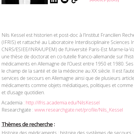
Nils Kessel est historien et post-doc à l’Institut Francilien Re
(IFRIS) et rattaché au Laboratoire Interdisciplinaire Sciences 
CNRS/ESIEE/INRA/UPEM) de l’Université Paris-Est Marne-la-Vall
une thèse de doctorat en co-tutelle franco-allemande sur l’hi
médicaments en Allemagne de l’Ouest entre 1950 et 1980. Ses
le champ de la santé et de la médecine au XX siècle. Il est l’aut
services de secours en Allemagne ainsi que de plusieurs articles
médicaments comme objets médiatiques, politiques et comme 
et d’usage quotidien.
Academia :
http://ifris.academia.edu/NilsKessel
Researchgate :
www.researchgate.net/profile/Nils_Kessel
Thèmes de recherche
:
Histoire des médicaments ; histoire des systèmes de secours ; 