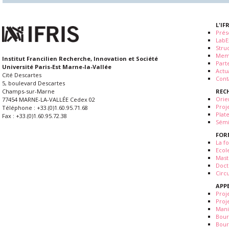
L'IF
Prés
LabE
Stru
Mem
Institut Francilien Recherche, Innovation et Société
Part
Université Paris-Est Marne-la-Vallée
Actua
Cité Descartes
Cont
5, boulevard Descartes
REC
Champs-sur-Marne
Orie
77454 MARNE-LA-VALLÉE Cedex 02
Proj
Téléphone : +33.(0)1.60.95.71.68
Plat
Fax : +33.(0)1.60.95.72.38
Sémi
FOR
La fo
Ecol
Mast
Doct
Circ
APP
Proj
Proj
Mani
Bour
Bour