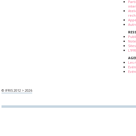
Part
inte
Atel
rech
Appe
Autr
RES
Publ
Note
Sites
L'IF
AGE
Les 
Evé
Evén
© IFRIS 2012 > 2026