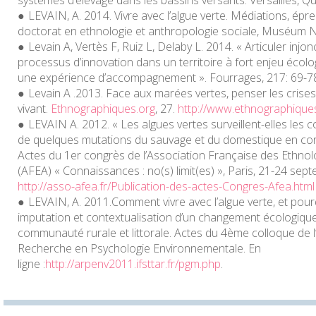
systèmes d’élevage dans les bassins versants.
Versailles, Q
LEVAIN, A. 2014.
Vivre avec l’algue verte. Médiations, épr
doctorat en ethnologie et anthropologie sociale, Muséum Na
Levain A, Vertès F, Ruiz L, Delaby L. 2014. « Articuler inj
processus d’innovation dans un territoire à fort enjeu écolo
une expérience d’accompagnement ».
Fourrages
, 217: 69-7
Levain A .2013. Face aux marées vertes, penser les crise
vivant.
Ethnographiques.org
, 27.
http://www.ethnographique
LEVAIN A. 2012. « Les algues vertes surveillent-elles les
de quelques mutations du sauvage et du domestique en cont
Actes du 1er congrès de l’Association Française des Ethno
(AFEA)
« Connaissances : no(s) limit(es) »,
Paris, 21-24 sep
http://asso-afea.fr/Publication-des-actes-Congres-Afea.html
LEVAIN, A. 2011.
Comment vivre avec l’algue verte, et pourq
imputation et contextualisation d’un changement écologique
communauté rurale et littorale
. Actes du 4ème colloque de l
Recherche en Psychologie Environnementale. En
ligne :
http://arpenv2011.ifsttar.fr/pgm.php
.