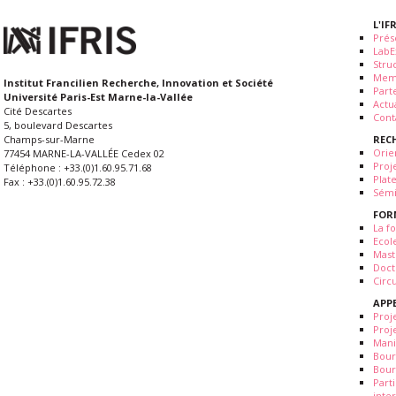
L'IF
Prés
LabE
Stru
Mem
Institut Francilien Recherche, Innovation et Société
Part
Université Paris-Est Marne-la-Vallée
Actua
Cité Descartes
Cont
5, boulevard Descartes
REC
Champs-sur-Marne
Orie
77454 MARNE-LA-VALLÉE Cedex 02
Proj
Téléphone : +33.(0)1.60.95.71.68
Plat
Fax : +33.(0)1.60.95.72.38
Sémi
FOR
La fo
Ecol
Mast
Doct
Circ
APP
Proj
Proj
Mani
Bour
Bour
Part
inte