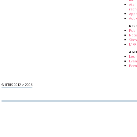
Atel
rech
Appe
Autr
RES
Publ
Note
Sites
L'IF
AGE
Les 
Evé
Evén
© IFRIS 2012 > 2026