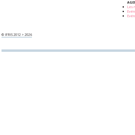
AGE
Les 
Evé
Evén
© IFRIS 2012 > 2026