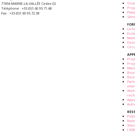
Orie
77454 MARNE-LA-VALLÉE Cedex 02
Proj
Téléphone : +33.(0)1.60.95.71.68
Plat
Fax : +33.(0)1.60.95.72.38
Sémi
FOR
La fo
Ecol
Mast
Doct
Circ
APP
Proj
Proj
Mani
Bour
Bour
Part
inte
Atel
rech
Appe
Autr
RES
Publ
Note
Sites
L'IF