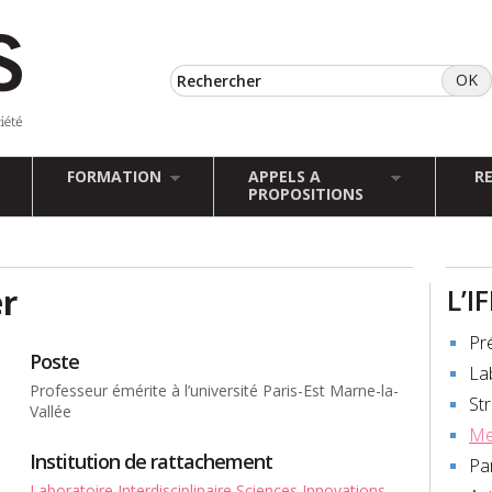
FORMATION
APPELS A
R
PROPOSITIONS
er
L’I
Pr
Poste
La
Professeur émérite à l’université Paris-Est Marne-la-
St
Vallée
Me
Institution de rattachement
Pa
Laboratoire Interdisciplinaire Sciences Innovations