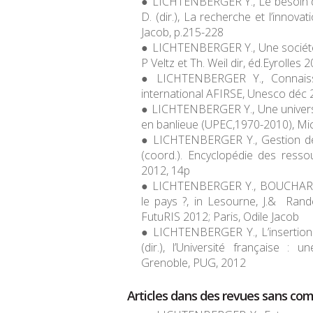
LICHTENBERGER Y., Le besoin de 
D. (dir.),
La recherche et l’innova
Jacob, p.215-228
LICHTENBERGER Y., Une société 
P Veltz et Th. Weil dir, éd.Eyrolles 
LICHTENBERGER Y., Connais
international AFIRSE, Unesco déc
LICHTENBERGER Y., Une universit
en banlieue (UPEC,1970-2010)
, Mi
LICHTENBERGER Y., Gestion des
(coord.).
Encyclopédie des resso
2012, 14p
LICHTENBERGER Y., BOUCHARD J.,
le pays ?, in Lesourne, J.& Randet
FutuRIS 2012
; Paris, Odile Jacob
LICHTENBERGER Y., L’insertion 
(dir.),
l’Université française :
Grenoble, PUG, 2012
Articles dans des revues sans comi