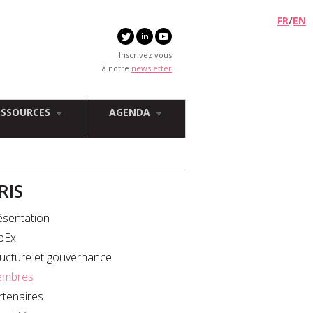
FR
/
EN
Inscrivez vous
à notre
newsletter
ESSOURCES
AGENDA
FRIS
ésentation
bEx
ructure et gouvernance
mbres
rtenaires