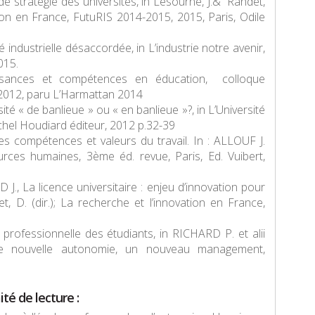
stratégie des universités, in Lesourne, J.& Randet,
tion en France, FutuRIS 2014-2015
, 2015, Paris, Odile
industrielle désaccordée, in
L’industrie notre avenir
,
2015.
sances et compétences en éducation, colloque
 2012, paru L’Harmattan 2014
é « de banlieue » ou « en banlieue »?, in
L’Université
chel Houdiard éditeur, 2012 p.32-39
 compétences et valeurs du travail. In : ALLOUF J.
urces humaines
, 3
ème
éd. revue, Paris, Ed. Vuibert,
 La licence universitaire : enjeu d’innovation pour
, D. (dir.);
La recherche et l’innovation en France,
professionnelle des étudiants, in RICHARD P. et alii
 une nouvelle autonomie, un nouveau management
,
té de lecture :