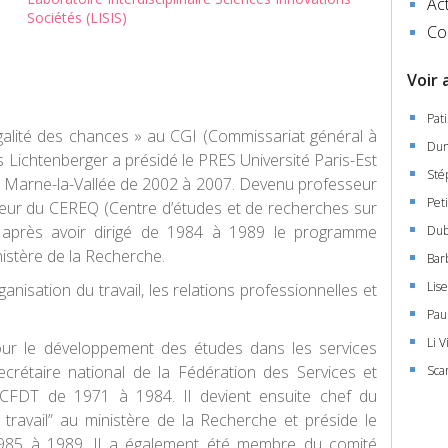
Act
Sociétés (LISIS)
Co
Voir 
Pat
alité des chances » au CGI (Commissariat général à
Dum
s Lichtenberger a présidé le PRES Université Paris-Est
Sté
 de Marne-la-Vallée de 2002 à 2007. Devenu professeur
Peti
cteur du CEREQ (Centre d’études et de recherches sur
4 après avoir dirigé de 1984 à 1989 le programme
Dub
nistère de la Recherche.
Bar
Lis
nisation du travail, les relations professionnelles et
Pau
Li V
pour le développement des études dans les services
crétaire national de la Fédération des Services et
Sca
CFDT de 1971 à 1984. Il devient ensuite chef du
ravail” au ministère de la Recherche et préside le
1985 à 1989. Il a également été membre du comité