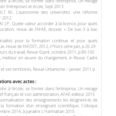
 à l’école, se former dans l’entreprise, Un mixage
er Entreprises et école, Sept 2013
T M., L’autonomie des universités: une réforme
r 2012
P., Quelle valeur accorder à la licence, pour quels
ducation
, revue de l’AFAE, dossier « De bac-3 à bac
alités pour la formation continue et pour quels
que
, revue de l’AFDET, 2012, n°hors série juin, p.20-29
rs du travail,
Revue Esprit,
octobre 2011, p.89-100
, metteur en œuvre du changement, in
Revue Cadre
 et ses territoires
,
Revue Urbanisme
– janvier 2011 p.
tions avec actes :
 à l’école, se former dans l’entreprise, Un mixage
f français et son administration
, AFAE éditeur 2015
nnalisation des enseignements les éloignent-ils de
 la formation d’un enseignant scientifique
, Colloque
embre 2014, à paraitre L’Harmattan 2015