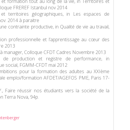
et formation tout au long de la vie, in
Territoires et
lloque FREREF Istanbul nov 2014
t territoires géographiques, in
Les espaces de
ov. 2014 à paraitre
ne contrainte productive, in
Qualité de vie au travail
,
n professionnelle et l’apprentissage au cœur des
re 2013
à manager, Colloque CFDT Cadres Novembre 2013
de production et registre de performance, in
ue social
, FGMM-CFDT mai 2012
bitions pour la formation des adultes au XXIème
onale emploi/formation AFDET/AGEFOS PME, Paris 17-
Faire réussir nos étudiants vers la société de la
n Terra Nova, 94p.
chtenberger