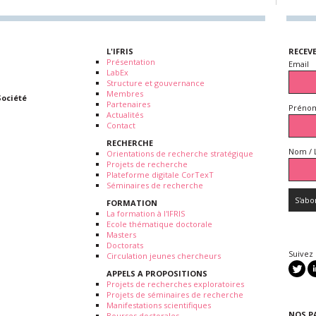
L'IFRIS
RECEV
Présentation
Email
LabEx
Structure et gouvernance
Membres
Société
Partenaires
Prénom
Actualités
Contact
RECHERCHE
Nom / 
Orientations de recherche stratégique
Projets de recherche
Plateforme digitale CorTexT
Séminaires de recherche
FORMATION
La formation à l'IFRIS
Ecole thématique doctorale
Masters
Doctorats
Suivez
Circulation jeunes chercheurs
APPELS A PROPOSITIONS
Projets de recherches exploratoires
Projets de séminaires de recherche
Manifestations scientifiques
NOS P
Bourses doctorales