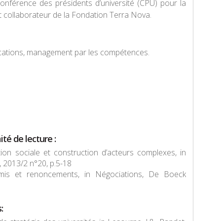
Conférence des présidents d’université (CPU) pour la
t collaborateur de la Fondation Terra Nova.
ifications, management par les compétences.
ité de lecture
:
 sociale et construction d’acteurs complexes, in
, 2013/2 n°20, p.5-18
is et renoncements, in
Négociations
, De Boeck
: