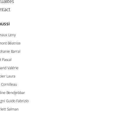
ualités
ntact
aussi
inaux Leny
ont Béatrice
phanie Barral
t Pascal
and Valérie
bier Laura
e Cornilleau
line Bendjebbar
igni Guido Fabrizio
rlett Salman