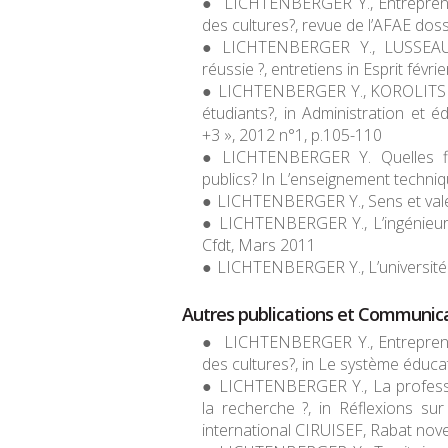
LICHTENBERGER Y., Entreprendre
des cultures?,
revue de l’AFAE
dossi
LICHTENBERGER Y., LUSSEAUL
réussie ?, entretiens in
Esprit
févrie
LICHTENBERGER Y., KOROLITSKI J.
étudiants?, in
Administration et é
+3 », 2012 n°1, p.105-110
LICHTENBERGER Y. Quelles fin
publics? In
L’enseignement techni
LICHTENBERGER Y., Sens et valeu
LICHTENBERGER Y., L’ingénieur
Cfdt
, Mars 2011
LICHTENBERGER Y.
,
L’université
Autres publications et Communica
LICHTENBERGER Y., Entreprendre
des cultures?, in
Le système éducati
LICHTENBERGER Y., La professio
la recherche ?, in
Réflexions sur
international CIRUISEF, Rabat nov