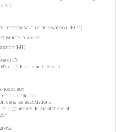
rance).
 l’entreprise et de l’innovation (UPEM)
Est Marne-la-Vallée:
oduction (M1)
ines (L3)
1 SHS et L1 Economie Gestion)
sychosociaux
ences, évaluation
tion dans les associations
 les organismes de l’habitat social
tion
service