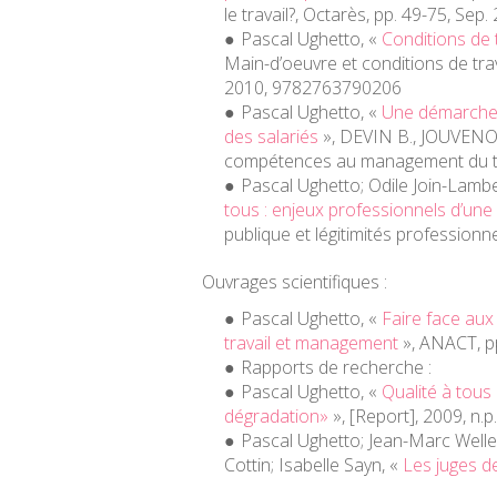
le travail?
, Octarès, pp. 49-75, Sep.
Pascal Ughetto, «
Conditions de t
Main-d’oeuvre et conditions de trav
2010, 9782763790206
Pascal Ughetto, «
Une démarche
des salariés
», DEVIN B., JOUVENOT
compétences au management du tr
Pascal Ughetto; Odile Join-Lamb
tous : enjeux professionnels d’une 
publique et légitimités professionne
Ouvrages scientifiques :
Pascal Ughetto, «
Faire face aux
travail et management
», ANACT, p
Rapports de recherche :
Pascal Ughetto, «
Qualité à tous 
dégradation»
», [Report], 2009, n.p.
Pascal Ughetto; Jean-Marc Welle
Cottin; Isabelle Sayn, «
Les juges de