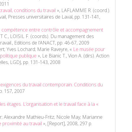
 2011
ravail, conditions du travail
»
,
LAFLAMME R. (coord.).
ail
, Presses universitaires de Laval, pp. 131-141,
 compétence entre contrôle et accompagnement
 C., LOISIL F. (coords).
Du management des
avail.
, Editions de l’ANACT, pp. 46-67, 2009
ert; Yves Lochard; Marie Raveyre, «
Le musée pour
politique publique
», Le Bianic T., Vion A. (dirs).
Action
lles
, LGDJ, pp. 131-143, 2008
 exigences du travail contemporain. Conditions du
p. 157, 2007
les étages. L’organisation et le travail face à la «
r; Alexandre Mathieu-Fritz; Nicole May; Marianne
 proximité au travail
», [Report], 2008, 297 p.