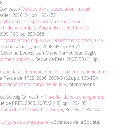
48
e Combes, «
Malaise dans l’association : travail,
ailler
, 2010, 24, pp. 153-173
du travail et compétences : une réflexion à
e Philippe Zarifian, Maryse Bouclet et Pascal
 2009, 180, pp. 259-268
on macroéconomique aux régulations sociales : une
herche sociologique
, 2008, 45, pp. 59-71
 Séverine Louvel; Jean-Marie Pernot; Jean Saglio;
onnels publics
»,
Revue de l’Ires
, 2007, 53 (1), pp.
Candidater et embaucher : le courrier de candidature
a Revue de l’IRES
, 2006, 2006/3 (52), pp. 133-154
onomique et économie politique
»,
Interventions
t; Solveig Grimault, «
Travailler dans le changement,
ue de l’IRES
, 2005, 2005/2 (48), pp. 129-195
ssues of the Service Economy
»,
Review of Political
3
nt, figures du prestataire
»,
Sciences de la Société
,