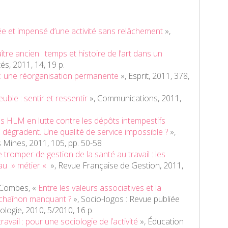
ée et impensé d’une activité sans relâchement
»,
tre ancien : temps et histoire de l’art dans un
tés
, 2011, 14, 19 p.
 : une réorganisation permanente
»,
Esprit
, 2011, 378,
ble : sentir et ressentir
»,
Communications
, 2011,
 HLM en lutte contre les dépôts intempestifs
 dégradent. Une qualité de service impossible ?
»,
s Mines
, 2011, 105, pp. 50-58
tromper de gestion de la santé au travail : les
au » métier «
»,
Revue Française de Gestion
, 2011,
e Combes, «
Entre les valeurs associatives et la
un chaînon manquant ?
»,
Socio-logos : Revue publiée
iologie
, 2010, 5/2010, 16 p.
travail : pour une sociologie de l’activité
»,
Éducation