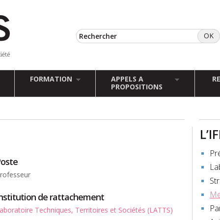
FORMATION
APPELS A
R
PROPOSITIONS
L’I
Pr
oste
La
rofesseur
St
Me
nstitution de rattachement
Pa
aboratoire Techniques, Territoires et Sociétés (LATTS)