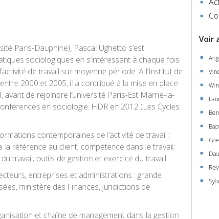
Act
Co
Voir 
ité Paris-Dauphine), Pascal Ughetto s’est
Ang
tiques sociologiques en s’intéressant à chaque fois
tivité de travail sur moyenne période. A l’Institut de
Vin
tre 2000 et 2005, il a contribué à la mise en place
Win
, avant de rejoindre l’université Paris-Est Marne-la-
Lau
conférences en sociologie. HDR en 2012 (Les Cycles
Ben
Bap
rmations contemporaines de l’activité de travail :
Gre
 la référence au client; compétence dans le travail;
Dau
du travail; outils de gestion et exercice du travail.
Rev
cteurs, entreprises et administrations : grande
Syl
musées, ministère des Finances, juridictions de
ganisation et chaîne de management dans la gestion