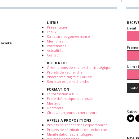
L'IFRIS
RECEV
Présentation
Email
LabEx
Structure et gouvernance
Membres
Société
Partenaires
Prénom
Actualités
Contact
RECHERCHE
Nom / 
Orientations de recherche stratégique
Projets de recherche
Plateforme digitale CorTexT
Séminaires de recherche
FORMATION
La formation à l'IFRIS
Ecole thématique doctorale
Masters
Doctorats
Suivez
Circulation jeunes chercheurs
APPELS A PROPOSITIONS
Projets de recherches exploratoires
Projets de séminaires de recherche
Manifestations scientifiques
NOS P
Bourses doctorales