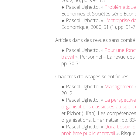
2002, 56, pp. 99-113
Pascal Ughetto, «
Problématiques
Economies et Sociétés série Econo
Pascal Ughetto, «
L’entreprise d
Economique
, 2000, 51 (1), pp. 51-
Articles dans des revues sans comité 
Pascal Ughetto, «
Pour une fonc
travail
»,
Personnel – La revue des
pp. 70-71
Chapitres d’ouvrages scientifiques :
Pascal Ughetto, «
Management
»
2012
Pascal Ughetto, «
La perspective 
organisations classiques au sport 
et Pichot (Lilian).
Les compétences a
organisations
, L’Harmattan, pp. 8
Pascal Ughetto, «
Qui a besoin d
problème public et travail
»,
Risques