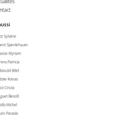
ualités
ntact
aussi
ot Sylvère
cent Spenlehauer
ance Myriam
rens Patricia
bouzid Bilel
tiste Kotras
co Cinzia
guet Benoît
ollo Michel
vain Parasie