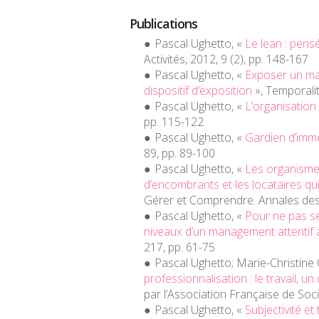
Publications
Pascal Ughetto, «
Le lean : pens
Activités
, 2012, 9 (2), pp. 148-167
Pascal Ughetto, «
Exposer un maî
dispositif d’exposition
»,
Temporali
Pascal Ughetto, «
L’organisation
pp. 115-122
Pascal Ughetto, «
Gardien d’immeu
89, pp. 89-100
Pascal Ughetto, «
Les organismes
d’encombrants et les locataires qui
Gérer et Comprendre. Annales de
Pascal Ughetto, «
Pour ne pas se 
niveaux d’un management attentif 
217, pp. 61-75
Pascal Ughetto; Marie-Christin
professionnalisation : le travail, 
par l’Association Française de Soc
Pascal Ughetto, «
Subjectivité et 