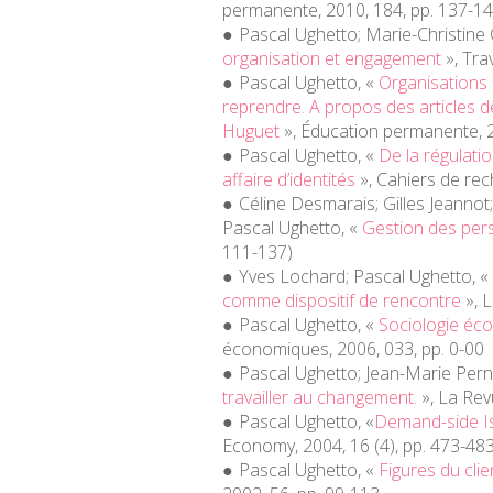
permanente
, 2010, 184, pp. 137-1
Pascal Ughetto; Marie-Christin
organisation et engagement
»,
Trav
Pascal Ughetto, «
Organisations 
reprendre. A propos des articles d
Huguet
»,
Éducation permanente
,
Pascal Ughetto, «
De la régulati
affaire d’identités
»,
Cahiers de rec
Céline Desmarais; Gilles Jeannot;
Pascal Ughetto, «
Gestion des pers
111-137)
Yves Lochard; Pascal Ughetto, «
comme dispositif de rencontre
»,
L
Pascal Ughetto, «
Sociologie éc
économiques
, 2006, 033, pp. 0-00
Pascal Ughetto; Jean-Marie Perno
travailler au changement.
»,
La Rev
Pascal Ughetto, «
Demand-side I
Economy
, 2004, 16 (4), pp. 473-48
Pascal Ughetto, «
Figures du clie