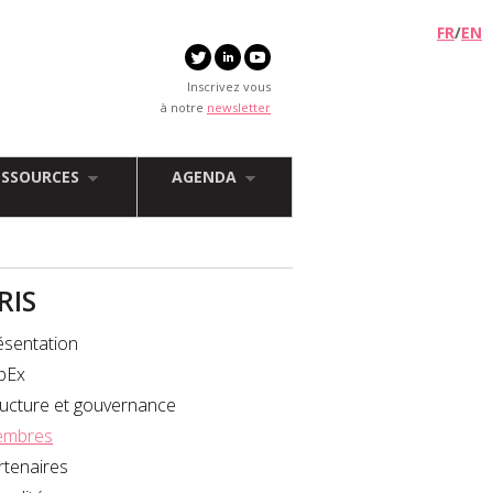
FR
/
EN
Inscrivez vous
à notre
newsletter
ESSOURCES
AGENDA
FRIS
ésentation
bEx
ructure et gouvernance
mbres
rtenaires