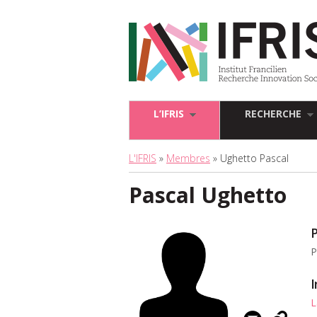
L’IFRIS
RECHERCHE
L'IFRIS
»
Membres
» Ughetto Pascal
Pascal Ughetto
P
P
I
L