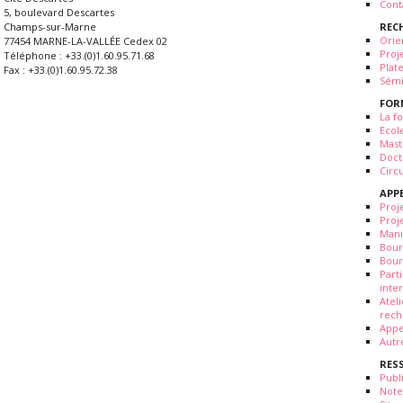
Cont
5, boulevard Descartes
REC
Champs-sur-Marne
Orie
77454 MARNE-LA-VALLÉE Cedex 02
Proj
Téléphone : +33.(0)1.60.95.71.68
Plat
Fax : +33.(0)1.60.95.72.38
Sémi
FOR
La fo
Ecol
Mast
Doct
Circ
APP
Proj
Proj
Mani
Bour
Bour
Part
inte
Atel
rech
Appe
Autr
RES
Publ
Note