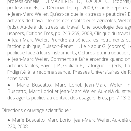
professionnelle, DEMAZIERES D., GADEA C. (coords
professionnels
, La Découverte, n.p., 2009, Grands repères
Jean-Marc Weller, Qu’est-ce que le « stress » peut dire? 
activités de travail : le cas des contrôleurs agricoles, Welle
(eds).
Au-delà du stress au travail. Une sociologie des a
usagers
, Editions Erès, pp. 243-259, 2008, Clinique du travail
Jean-Marc Weller, Prendre au sérieux les instruments o
l’action publique, Buisson-Fenet H., Le Naour G. (coords).
L
publique face à leurs instruments
, Octares, pp. introduction
Jean-Marc Weller, Comment se faire entendre quand on e
acteurs faibles, Payet J.-P., Giuliani F., Laforgue D. (eds).
La
l’indignité à la reconnaissance
, Presses Universitaires de 
sens social
Marie Buscatto; Marc Loriol; Jean-Marc Weller, Int
Buscatto, Marc Loriol et Jean-Marc Weller.
Au-delà du stres
des agents publics au contact des usagers
, Eres, pp. 7-13, 
Directions d’ouvrage scientifique :
Marie Buscatto; Marc Loriol; Jean-Marc Weller, Au-delà du
220, 2008