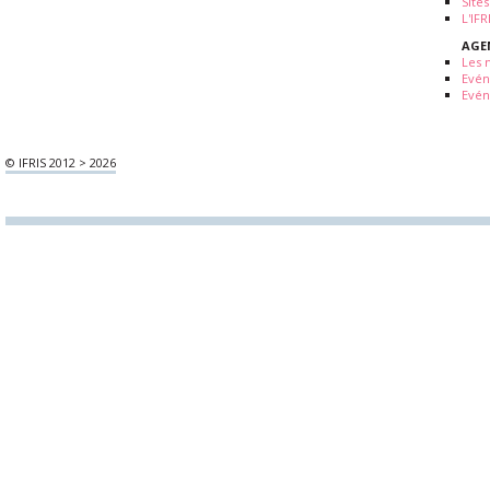
Sites
L'IF
AGE
Les 
Evé
Evén
© IFRIS 2012 > 2026