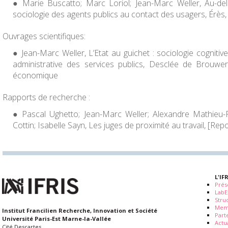
Marie Buscatto; Marc Loriol; Jean-Marc Weller, Au-del
sociologie des agents publics au contact des usagers, Érès,
Ouvrages scientifiques:
Jean-Marc Weller, L’Etat au guichet : sociologie cognitiv
administrative des services publics, Desclée de Brouwer
économique
Rapports de recherche :
Pascal Ughetto; Jean-Marc Weller; Alexandre Mathieu-
Cottin; Isabelle Sayn, Les juges de proximité au travail, [Repo
L'IF
Prés
LabE
Stru
Mem
Institut Francilien Recherche, Innovation et Société
Part
Université Paris-Est Marne-la-Vallée
Actua
Cité Descartes