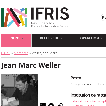
L’IFRIS
RECHERCHE
FORMATION
L'IFRIS
»
Membres
» Weller Jean-Marc
Jean-Marc Weller
Poste
Chargé de recherches
Institution de rat
Laboratoire Interdiscip
Sociétés (LISIS)