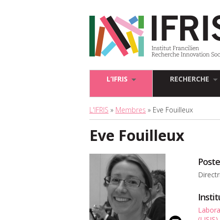
L’IFRIS
RECHERCHE
L'IFRIS
»
Membres
» Eve Fouilleux
Eve Fouilleux
Poste
Direct
Insti
Laborat
(LISIS)