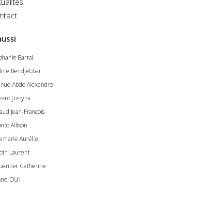
ualités
ntact
aussi
phanie Barral
line Bendjebbar
nud Abdo Alexandre
zard Justyna
aud Jean-François
nto Allison
emarle Aurélie
din Laurent
pentier Catherine
nne OUI