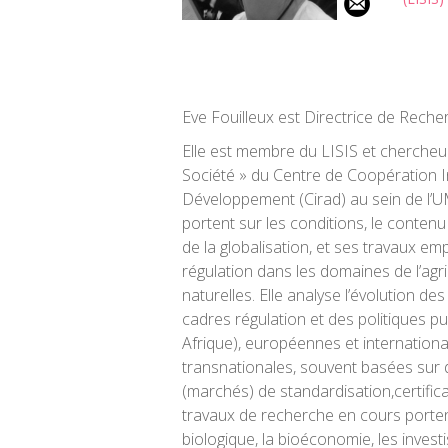
Eve
Fouilleux
est Directrice de Reche
Elle est membre du
LISIS
et chercheu
Société » du Centre de Coopération 
Développement (
C
irad
) au sein de 
portent sur les conditions, le contenu
de la globalisation, et ses travaux e
régulation dans les domaines de l’
agr
naturelles
. Elle analyse l’évolution des
cadres
régulation
et
des
politiques
pu
Afrique)
, européennes
et internation
transnationale
s
,
souvent
basée
s
sur 
(marchés) de
standardisation
,
certific
travaux de recherche en cours portent
biologique,
la
bioéconomie
, les inves