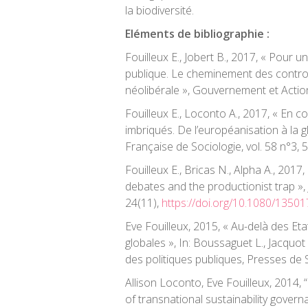
la biodiversité.
Eléments
de bibliographie :
Fouilleux
E., Jobert B., 2017, « Pour 
publique. Le cheminement des controv
néolibérale »,
Gouvernement et Action
Fouilleux
E.,
Loconto
A., 2017, « En co
imbriqués. De l’européanisation à la gl
Française de Sociologie
, vol. 58 n°3,
Fouilleux
E.,
Bricas
N., Alpha A., 2017,
debates and the
productionist
trap »,
24(11),
https://doi.org/10.1080/1350
Eve
Fouilleux
,
2015,
« Au-delà des Eta
globales », In:
Boussaguet
L., Jacquot 
des politiques publiques
, Presses de
Allison
Loconto
, Eve
Fouilleux
, 2014, 
of transnational sustainability govern