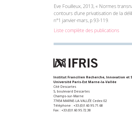
Eve
Fouilleux
, 2013, « Normes transn
contours d’une privatisation de la dél
n°1 janvier-mars, p.93-119.
Liste complète des publications
Institut Francilien Recherche, Innovation et 
Université Paris-Est Marne-la-Vallée
Cité Descartes
5, boulevard Descartes
Champs-sur-Marne
77454 MARNE-LA-VALLÉE Cedex 02
Téléphone : +33.(0)1.60.95.71.68
Fax : +33.(0)1.60.95.72.38