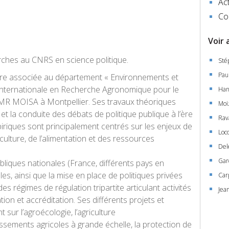
Act
Co
Voir 
rche
s au CNRS en science politique.
Sté
Pau
re associée au département « Environnements et
Internationale en Recherche Agronomique pour le
Han
l’UMR MOISA à
Montpellier. Ses travaux théoriques
Moi
 et la conduite des débats de politique publique à l’ère
Rav
mpiriques sont principalement centrés sur les enjeux
de
Loco
ic
ulture, de l’alimentation et des ressources
Del
Gar
bliques
nationales
(France, différents pays en
ales
, ainsi que
la mise en place de
politiques privées
Car
de
s
régime
s
de régulation tripartite
articul
ant
activités
Jea
ation
et accréditation
.
Ses différents projets et
 sur l’
agroécologie
,
l’
agriculture
tissements agricoles à grande échelle, la protection de