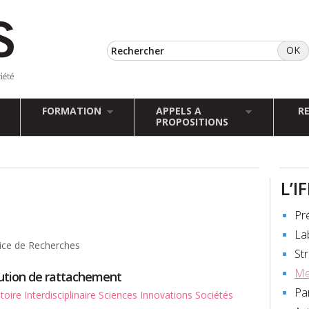
FORMATION
APPELS A
R
PROPOSITIONS
L’I
Pr
La
rice de Recherches
St
Me
tution de rattachement
Pa
oire Interdisciplinaire Sciences Innovations Sociétés