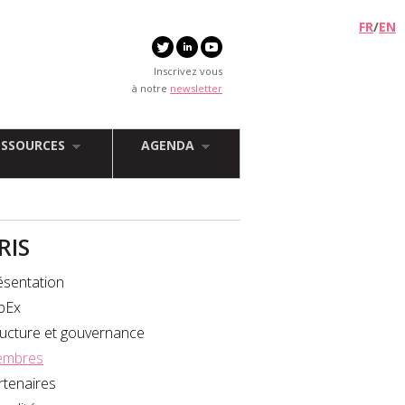
FR
/
EN
Inscrivez vous
à notre
newsletter
ESSOURCES
AGENDA
FRIS
ésentation
bEx
ructure et gouvernance
mbres
rtenaires