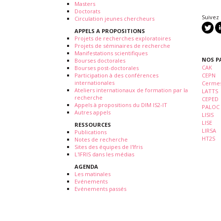
Masters
Doctorats
Suivez
Circulation jeunes chercheurs
APPELS A PROPOSITIONS
Projets de recherches exploratoires
Projets de séminaires de recherche
Manifestations scientifiques
NOS P
Bourses doctorales
CAK
Bourses post-doctorales
Participation à des conférences
CEPN
internationales
Cermes
Ateliers internationaux de formation par la
LATTS
recherche
CEPED
Appels à propositions du DIM IS2-IT
PALOC
Autres appels
LISIS
LISE
RESSOURCES
LIRSA
Publications
HT2S
Notes de recherche
Sites des équipes de l'Ifris
L'IFRIS dans les médias
AGENDA
Les matinales
Evénements
Evénements passés