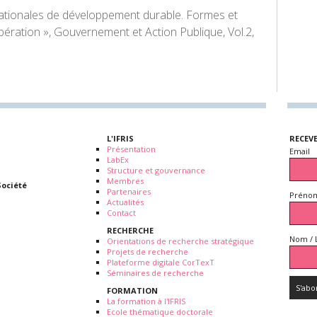
ationales de développement durable. Formes et
ibération »,
Gouvernement et Action Publique
, Vol.2,
L'IFRIS
RECEV
Présentation
Email
LabEx
Structure et gouvernance
Membres
Société
Partenaires
Prénom
Actualités
Contact
RECHERCHE
Nom / 
Orientations de recherche stratégique
Projets de recherche
Plateforme digitale CorTexT
Séminaires de recherche
FORMATION
La formation à l'IFRIS
Ecole thématique doctorale