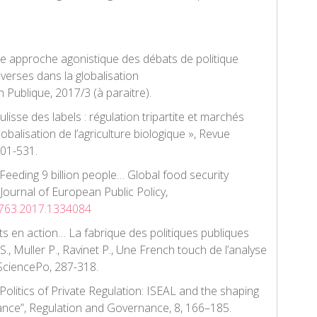
une approche agonistique des débats de politique
erses dans la globalisation
 Publique,
2017/3 (à paraitre).
ulisse des labels : régulation tripartite et marchés
obalisation de l’agriculture biologique »,
Revue
 501-531.
 Feeding 9 billion people… Global food security
Journal of European Public Policy
,
1763.2017.1334084
ts en action… La fabrique des politiques publiques
S., Muller P.,
Ravinet
P.,
Une French
touch
de l’analyse
SciencePo
, 287-318.
“Politics of Private Regulation: ISEAL and the shaping
ance”,
Regulation and Governance
,
8
, 166–185.