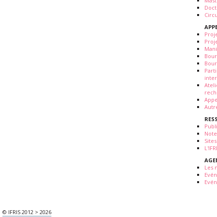
Mast
Doct
Circ
APP
Proj
Proj
Mani
Bour
Bour
Part
inte
Atel
rech
Appe
Autr
RES
Publ
Note
Sites
L'IF
AGE
Les 
Evé
Evén
© IFRIS 2012 > 2026