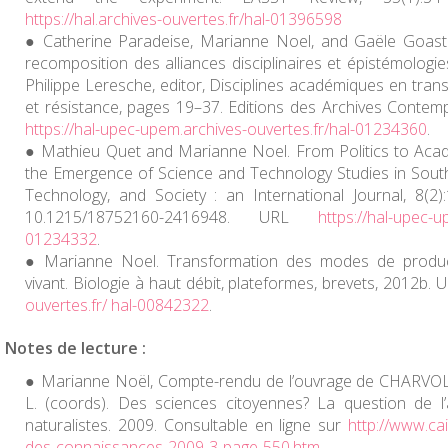
https://hal.archives-ouvertes.fr/hal-01396598
Catherine Paradeise, Marianne Noel, and Gaële Goaste
recomposition des alliances disciplinaires et épistémologie
Philippe Leresche, editor, Disciplines académiques en trans
et résistance, pages 19–37. Editions des Archives Contem
https://hal-upec-upem.archives-ouvertes.fr/hal-01234360
.
Mathieu Quet and Marianne Noel. From Politics to Acade
the Emergence of Science and Technology Studies in South
Technology, and Society : an International Journal, 8(2
10.1215/18752160-2416948. URL
https://hal-upec-u
01234332
.
Marianne Noel. Transformation des modes de produc
vivant. Biologie à haut débit, plateformes, brevets, 2012b.
ouvertes.fr/ hal-00842322
.
Notes de lecture :
Marianne Noël, Compte-rendu de l’ouvrage de CHARVO
L. (coords). Des sciences citoyennes? La question de l
naturalistes. 2009. Consultable en ligne sur
http://www.cai
des-connaissances-2009-3-page-550.htm