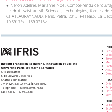
Néron Adeline, Marianne Noel. Compte-rendu de l’ouvr
Le droit saisi au vif. Sciences, technologies, formes de 
CHATEAURAYNAUD, Paris, Pétra, 2013. Réseaux, La Décou
10.3917/res.189.0215>
L'IF
Prés
LabE
Stru
Mem
Institut Francilien Recherche, Innovation et Société
Part
Université Paris-Est Marne-la-Vallée
Actua
Cité Descartes
Cont
5, boulevard Descartes
REC
Champs-sur-Marne
Orie
77454 MARNE-LA-VALLÉE Cedex 02
Proj
Téléphone : +33.(0)1.60.95.71.68
Plat
Fax : +33.(0)1.60.95.72.38
Sémi
FOR
La fo
Ecol