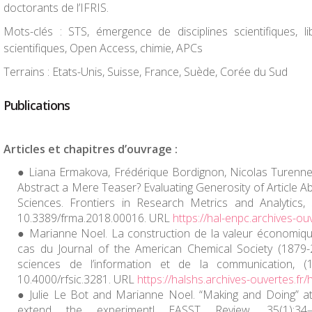
doctorants de l’IFRIS.
Mots-clés : STS, émergence de disciplines scientifiques, l
scientifiques, Open Access, chimie, APCs
Terrains : Etats-Unis, Suisse, France, Suède, Corée du Sud
Publications
Articles et chapitres d’ouvrage :
Liana Ermakova, Frédérique Bordignon, Nicolas Turenne
Abstract a Mere Teaser? Evaluating Generosity of Article Ab
Sciences. Frontiers in Research Metrics and Analytics,
10.3389/frma.2018.00016. URL
https://hal-enpc.archives-ou
Marianne Noel. La construction de la valeur économiqu
cas du Journal of the American Chemical Society (1879-
sciences de l’information et de la communication, (1
10.4000/rfsic.3281. URL
https://halshs.archives-ouvertes.f
Julie Le Bot and Marianne Noel. “Making and Doing” at
extend the experiment! EASST Review, 35(1):3