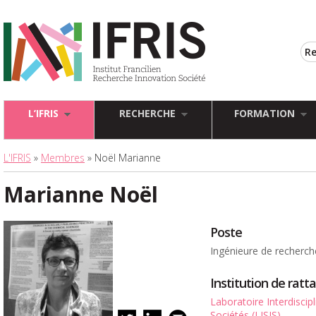
L’IFRIS
RECHERCHE
FORMATION
L'IFRIS
»
Membres
» Noël Marianne
Marianne Noël
Poste
Ingénieure de recherch
Institution de rat
Laboratoire Interdiscip
Sociétés (LISIS)