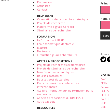
Partenaires
Prénom
Actualités
Contact
RECHERCHE
Nom / 
Orientations de recherche stratégique
Projets de recherche
Plateforme digitale CorTexT
Séminaires de recherche
FORMATION
La formation à l'IFRIS
Ecole thématique doctorale
Masters
Doctorats
Suivez
Circulation jeunes chercheurs
APPELS A PROPOSITIONS
Projets de recherches exploratoires
Projets de séminaires de recherche
Manifestations scientifiques
NOS P
Bourses doctorales
CAK
Bourses post-doctorales
Participation à des conférences
CEPN
internationales
Cermes
Ateliers internationaux de formation par la
LATTS
recherche
CEPED
Appels à propositions du DIM IS2-IT
PALOC
Autres appels
LISIS
LISE
RESSOURCES