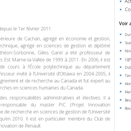
Act
Co
Voir 
epuis le 1er février 2011.
Dum
périeure de Cachan, agrégé en économie et gestion,
Sca
echnique, agrégé en sciences de gestion et diplômé
Fér
théon-Sorbonne, Gilles Garel a été professeur de
is Est Marne-la-Vallée de 1999 à 2011. En 2006, il est
Ugh
e cours à l’École polytechnique au département
Dub
sseur invité à l’Université d’Ottawa en 2004-2005, il
Ta
eignement et de recherche au Canada et fut expert au
Alo
herches en sciences humaines du Canada.
Mar
des responsabilités administratives et électives. Il a
Beu
responsable du master PIC (Projet Innovation
Bou
e de recherche en sciences de gestion de l’Université
squ’en 2010. Il est en particulier membre du Club de
novation de Renault.