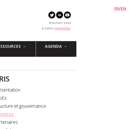
FR
/
EN
Inscrivez vous
à notre
newsletter
ESSOURCES
AGENDA
FRIS
ésentation
bEx
ructure et gouvernance
mbres
rtenaires