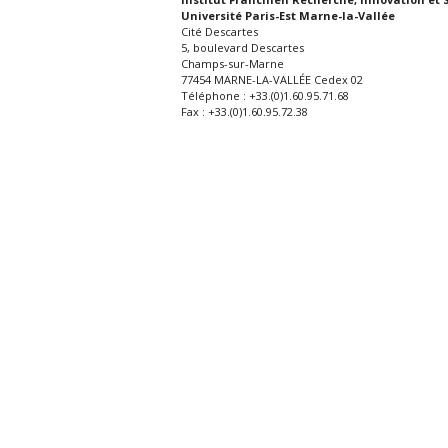
Université Paris-Est Marne-la-Vallée
Cité Descartes
5, boulevard Descartes
Champs-sur-Marne
77454 MARNE-LA-VALLÉE Cedex 02
Téléphone : +33.(0)1.60.95.71.68
Fax : +33.(0)1.60.95.72.38