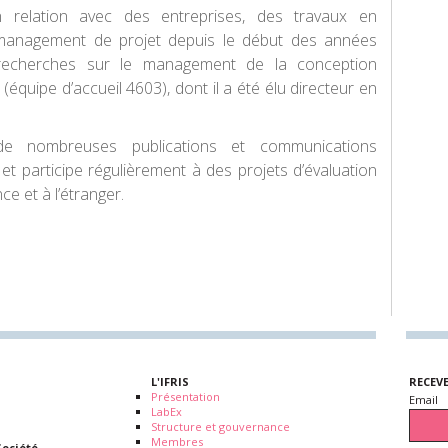
n relation avec des entreprises, des travaux en
management de projet depuis le début des années
s recherches sur le management de la conception
quipe d’accueil 4603), dont il a été élu directeur en
 de nombreuses publications et communications
t participe régulièrement à des projets d’évaluation
e et à l’étranger.
L'IFRIS
RECEV
Présentation
Email
LabEx
Structure et gouvernance
Membres
Société