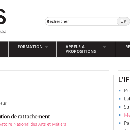
FORMATION
APPELS A
R
PROPOSITIONS
L’I
Pr
La
seur
St
Me
tution de rattachement
Pa
atoire National des Arts et Métiers