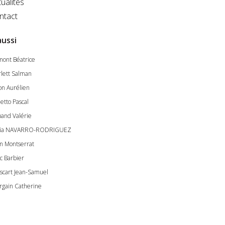
ualités
ntact
aussi
ont Béatrice
rlett Salman
on Aurélien
etto Pascal
and Valérie
nia NAVARRO-RODRIGUEZ
m Montserrat
c Barbier
scart Jean-Samuel
rgain Catherine