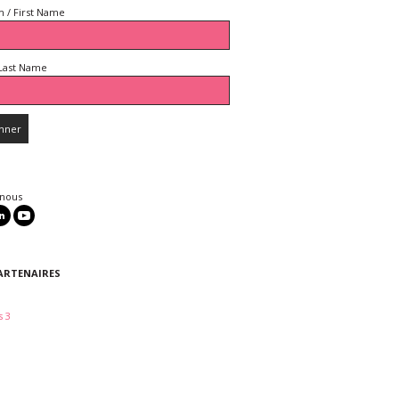
 / First Name
Last Name
 nous
ARTENAIRES
 3