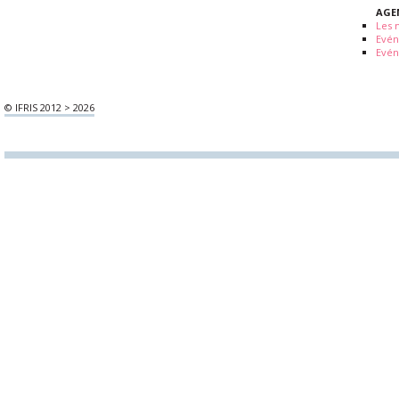
AGE
Les 
Evé
Evén
© IFRIS 2012 > 2026