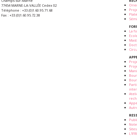
REC
Champs-sur-Marne
Orie
77454 MARNE-LA-VALLÉE Cedex 02
Proj
Téléphone : +33.(0)1.60.95.71.68
Plat
Fax : +33.(0)1.60.95.72.38
Sémi
FOR
La fo
Ecol
Mast
Doct
Circ
APP
Proj
Proj
Mani
Bour
Bour
Part
inte
Atel
rech
Appe
Autr
RES
Publ
Note
Sites
L'IF