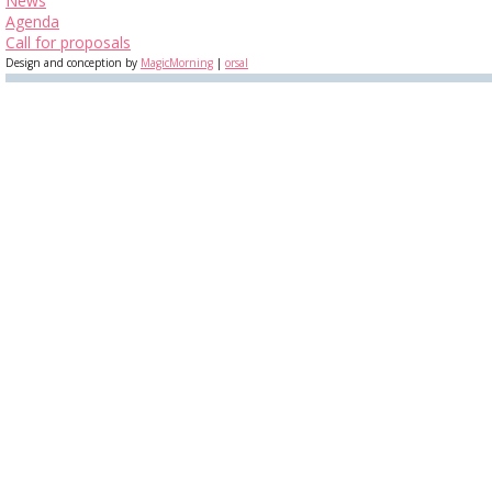
News
Agenda
Call for proposals
Design and conception by
MagicMorning
|
orsal