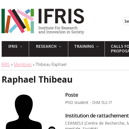
IFRIS
RESEARCH
TRAINING
CALLS F
PROPOS
IFRIS
»
Membres
» Thibeau Raphael
Raphael Thibeau
Poste
PhD student - DIM IS2-IT
Institution de rattachement
CERMES3 (Centre de Recherche, M
mentale, Société)