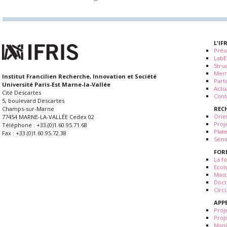
L'IF
Prés
LabE
Stru
Mem
Institut Francilien Recherche, Innovation et Société
Part
Université Paris-Est Marne-la-Vallée
Actua
Cité Descartes
Cont
5, boulevard Descartes
REC
Champs-sur-Marne
Orie
77454 MARNE-LA-VALLÉE Cedex 02
Proj
Téléphone : +33.(0)1.60.95.71.68
Plat
Fax : +33.(0)1.60.95.72.38
Sémi
FOR
La fo
Ecol
Mast
Doct
Circ
APP
Proj
Proj
Mani