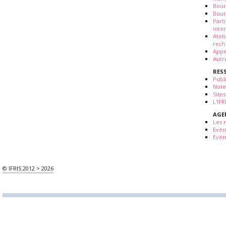
Bour
Bour
Part
inte
Atel
rech
Appe
Autr
RES
Publ
Note
Sites
L'IF
AGE
Les 
Evé
Evén
© IFRIS 2012 > 2026