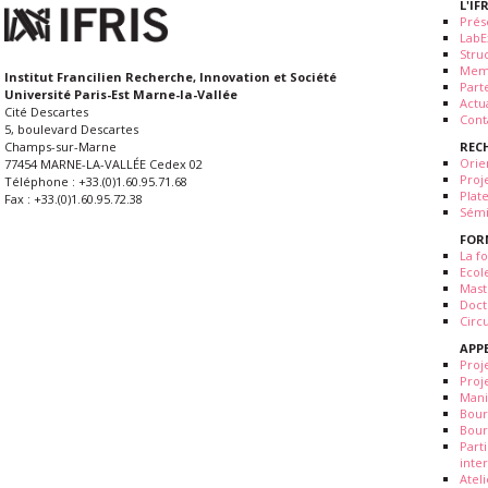
L'IF
Prés
LabE
Stru
Mem
Institut Francilien Recherche, Innovation et Société
Part
Université Paris-Est Marne-la-Vallée
Actua
Cité Descartes
Cont
5, boulevard Descartes
REC
Champs-sur-Marne
Orie
77454 MARNE-LA-VALLÉE Cedex 02
Proj
Téléphone : +33.(0)1.60.95.71.68
Plat
Fax : +33.(0)1.60.95.72.38
Sémi
FOR
La fo
Ecol
Mast
Doct
Circ
APP
Proj
Proj
Mani
Bour
Bour
Part
inte
Atel