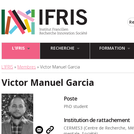
L’IFRIS
RECHERCHE
FORMATION
L'IFRIS
»
Membres
» Victor Manuel Garcia
Victor Manuel Garcia
Poste
PhD student
Institution de rattachement
CERMES3 (Centre de Recherche, Méd
mentale, Société)