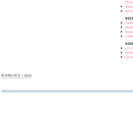
rech
Appe
Autr
RES
Publ
Note
Sites
L'IF
AGE
Les 
Evé
Evén
© IFRIS 2012 > 2026