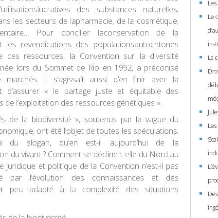
Les
d’utilisationslucratives des substances naturelles,
Le 
s les secteurs de lapharmacie, de la cosmétique,
d’a
mentaire… Pour concilier laconservation de la
et les revendications des populationsautochtones
ins
e ces ressources, la Convention sur la diversité
La 
ignée lors du Sommet de Rio en 1992, a préconisé
Dro
 de marchés. Il s’agissait aussi d’en finir avec la
déba
et d’assurer « le partage juste et équitable des
méd
s de l’exploitation des ressources génétiques ».
Jul
s de la biodiversité », soutenus par la vague du
Les 
onomique, ont été l’objet de toutes les spéculations.
Sca
à du slogan, qu’en est-il aujourd’hui de la
on du vivant ? Comment se décline-t-elle du Nord au
ind
 juridique et politique de la Convention n’est-il pas
L’é
é par l’évolution des connaissances et des
pro
et peu adapté à la complexité des situations
Des
ing
 de la biodiversité.