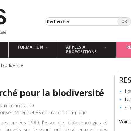
FORMATION
APPELS A
R
PROPOSITIONS
biodiversité
RE
ché pour la biodiversité
Le
No
aux éditions IRD
Sit
oisvert Valérie et Vivien Franck-Dominique
Voir 
 des années 1980, l’essor des biotechnologies et
es brevets sur le vivant ont laissé entrevoir des