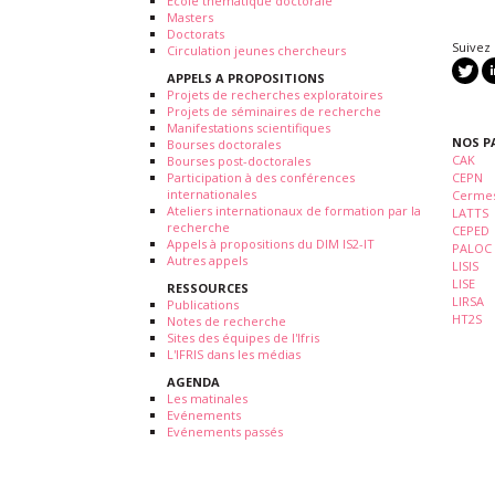
Ecole thématique doctorale
Masters
Doctorats
Suivez
Circulation jeunes chercheurs
APPELS A PROPOSITIONS
Projets de recherches exploratoires
Projets de séminaires de recherche
Manifestations scientifiques
NOS P
Bourses doctorales
CAK
Bourses post-doctorales
Participation à des conférences
CEPN
internationales
Cermes
Ateliers internationaux de formation par la
LATTS
recherche
CEPED
Appels à propositions du DIM IS2-IT
PALOC
Autres appels
LISIS
LISE
RESSOURCES
LIRSA
Publications
HT2S
Notes de recherche
Sites des équipes de l'Ifris
L'IFRIS dans les médias
AGENDA
Les matinales
Evénements
Evénements passés