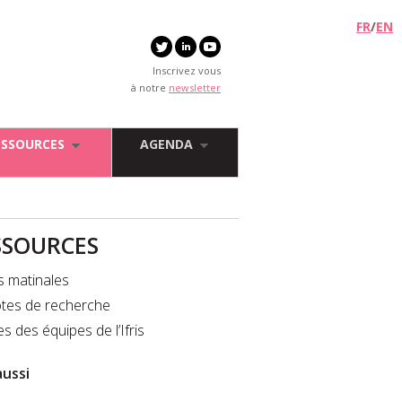
FR
/
EN
Inscrivez vous
à notre
newsletter
ESSOURCES
AGENDA
SSOURCES
s matinales
tes de recherche
es des équipes de l’Ifris
aussi