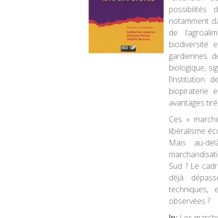
possibilités 
notamment dan
de l’agroali
biodiversité 
gardiennes d
biologique, s
l’institution
biopiraterie 
avantages tiré
Ces « marché
libéralisme éc
Mais au-del
marchandisati
Sud ? Le cadre
déjà dépass
techniques, 
observées ?
In:
Les marchés