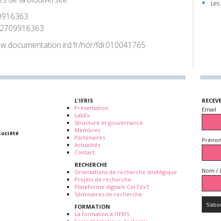
Les
9916363
2709916363
ww.documentation.ird.fr/hor/fdi:010041765
L'IFRIS
RECEV
Présentation
Email
LabEx
Structure et gouvernance
Membres
Société
Partenaires
Prénom
Actualités
Contact
RECHERCHE
Nom / 
Orientations de recherche stratégique
Projets de recherche
Plateforme digitale CorTexT
Séminaires de recherche
FORMATION
La formation à l'IFRIS