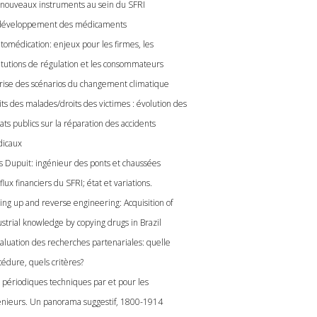
 nouveaux instruments au sein du SFRI
développement des médicaments
utomédication: enjeux pour les firmes, les
titutions de régulation et les consommateurs
crise des scénarios du changement climatique
its des malades/droits des victimes : évolution des
ts publics sur la réparation des accidents
icaux
es Dupuit: ingénieur des ponts et chaussées
flux financiers du SFRI; état et variations.
ling up and reverse engineering: Acquisition of
ustrial knowledge by copying drugs in Brazil
valuation des recherches partenariales: quelle
cédure, quels critères?
 périodiques techniques par et pour les
énieurs. Un panorama suggestif, 1800-1914