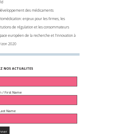
ld
développement des médicaments
utomédication: enjeux pour les firmes, les
titutions de régulation et les consommateurs
space européen de la recherche et l’innovation à
orizon 2020
EZ NOS ACTUALITES
 / First Name
Last Name