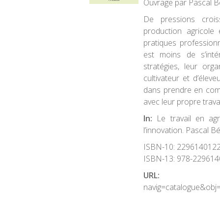
Ouvrage par Pascal B
De pressions crois
production agricole
pratiques professionn
est moins de s’intér
stratégies, leur org
cultivateur et d’éle
dans prendre en comp
avec leur propre travai
In:
Le travail en ag
l’innovation. Pascal B
ISBN-10:
229614012
ISBN-13:
978-229614
URL:
http://www
navig=catalogue&obj