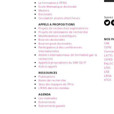
La formation à l'IFRIS
Ecole thématique doctorale
Masters
Doctorats
Suivez
Circulation jeunes chercheurs
APPELS A PROPOSITIONS
Projets de recherches exploratoires
Projets de séminaires de recherche
Manifestations scientifiques
NOS P
Bourses doctorales
CAK
Bourses post-doctorales
Participation à des conférences
CEPN
internationales
Cermes
Ateliers internationaux de formation par la
LATTS
recherche
CEPED
Appels à propositions du DIM IS2-IT
PALOC
Autres appels
LISIS
LISE
RESSOURCES
LIRSA
Publications
HT2S
Notes de recherche
Sites des équipes de l'Ifris
L'IFRIS dans les médias
AGENDA
Les matinales
Evénements
Evénements passés