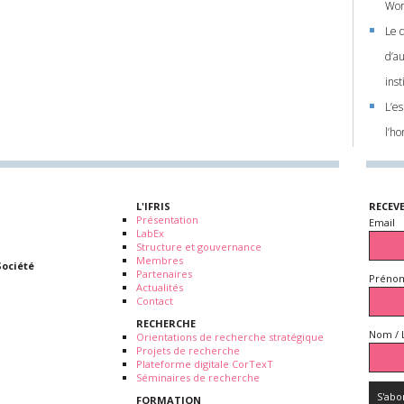
Wor
Le 
d’a
ins
L’e
l’h
L'IFRIS
RECEV
Présentation
Email
LabEx
Structure et gouvernance
Membres
Société
Partenaires
Prénom
Actualités
Contact
RECHERCHE
Nom / 
Orientations de recherche stratégique
Projets de recherche
Plateforme digitale CorTexT
Séminaires de recherche
FORMATION