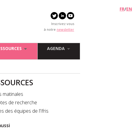
FR
/
EN
Inscrivez vous
à notre
newsletter
ESSOURCES
AGENDA
SSOURCES
s matinales
tes de recherche
es des équipes de l’Ifris
aussi