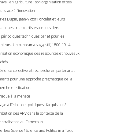
ravail en agriculture : son organisation et ses
urs face à l’innovation
rles Dupin, Jean-Victor Poncelet et leurs
aniques pour « artistes » et ouvriers
 périodiques techniques par et pour les
énieurs. Un panorama suggestif, 1800-1914
orisation économique des ressources et nouveaux
chés
érience collective et recherche en partenariat.
ments pour une approche pragmatique de la
herche en situation.
risque à la menace
age à l’échelleet politiques d’acquisition/
tribution des ARV dans le contexte de la
entralisation au Cameroun
rless Science? Science and Politics in a Toxic