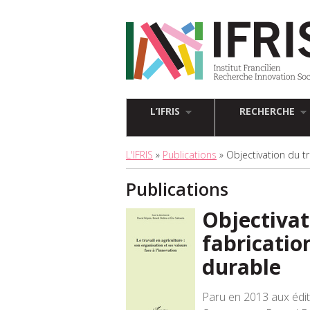
L’IFRIS
RECHERCHE
L'IFRIS
»
Publications
» Objectivation du tr
Publications
Objectivat
fabricatio
durable
Paru en 2013 aux édi