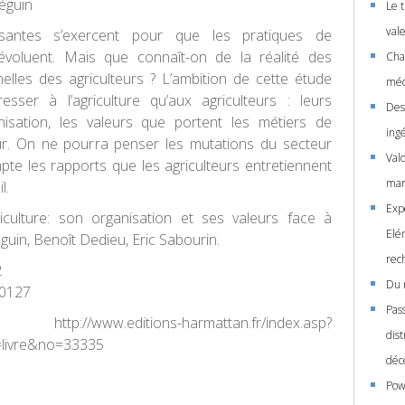
éguin
Le t
vale
santes s’exercent pour que les pratiques de
 évoluent. Mais que connaît-on de la réalité des
Cha
elles des agriculteurs ? L’ambition de cette étude
méc
esser à l’agriculture qu’aux agriculteurs : leurs
Des
anisation, les valeurs que portent les métiers de
ing
veur. On ne pourra penser les mutations du secteur
Val
te les rapports que les agriculteurs entretiennent
mar
l.
Exp
riculture: son organisation et ses valeurs face à
Elé
éguin, Benoît Dedieu, Eric Sabourin.
rec
2
Du 
0127
Pass
.editions-harmattan.fr/index.asp?
dis
=livre&no=33335
déc
Powe